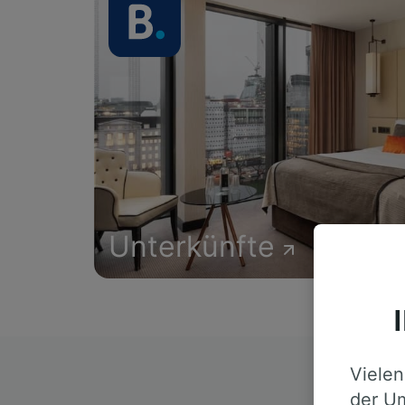
Unterkünfte
Vielen
D
der Um