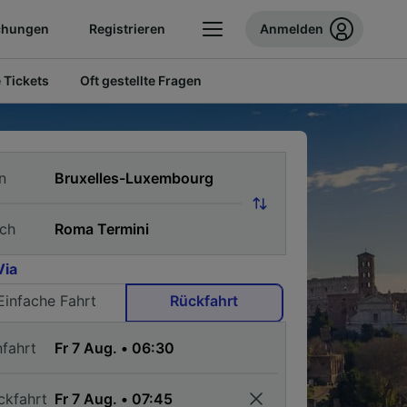
chungen
Registrieren
Anmelden
 Tickets
Oft gestellte Fragen
n
ch
Via
Einfache Fahrt
Rückfahrt
nfahrt
ckfahrt