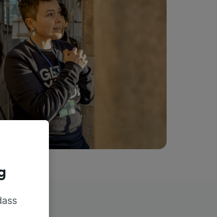
g
dass
rn