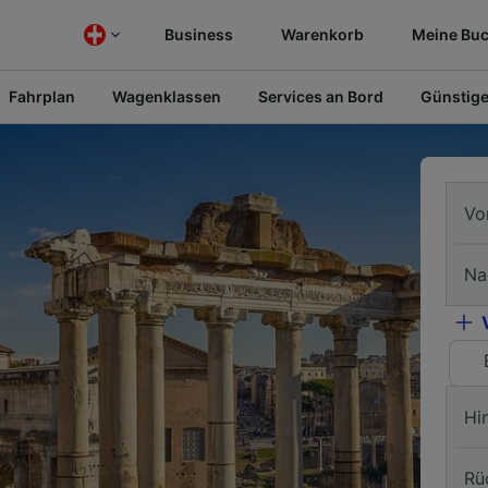
Business
Warenkorb
Meine Bu
Fahrplan
Wagenklassen
Services an Bord
Günstige
Vo
Na
Hi
Rü