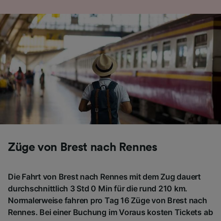
Folgendes bereitzustellen:
Verwendung genauer Standortdaten.
Endgeräteeigenschaften zur Identifikation
aktiv abfragen. Speichern von oder Zugriff auf
Informationen auf einem Endgerät.
Personalisierte Werbung und Inhalte, Messung
von Werbeleistung und der Performance von
Inhalten, Zielgruppenforschung sowie
Entwicklung und Verbesserung von
Angeboten.
Liste der Partner (Lieferanten)
Züge von Brest nach Rennes
Die Fahrt von Brest nach Rennes mit dem Zug dauert
durchschnittlich 3 Std 0 Min für die rund 210 km.
Normalerweise fahren pro Tag 16 Züge von Brest nach
Rennes. Bei einer Buchung im Voraus kosten Tickets ab