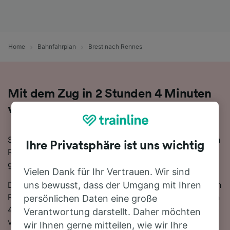
Home
Bahnfahrplan
Brest nach Rennes
Mit dem Zug in 2 Stunden 4 Minuten
von Brest nach Rennes
Sie denken darüber nach, für Ihre Reise von Brest nach
Ihre Privatsphäre ist uns wichtig
Rennes den Zug zu nehmen? Bei uns sind Sie
goldrichtig!
Vielen Dank für Ihr Vertrauen. Wir sind
Die schnellste Fahrtzeit, um die 210 km von Brest nach
uns bewusst, dass der Umgang mit Ihren
Rennes mit dem Zug zurückzulegen beträgt 2 Stunden
persönlichen Daten eine große
4 Minuten, wobei ca. 16 Züge am Tag auf dieser Route
Verantwortung darstellt. Daher möchten
verkehren. Bequemer geht's nicht! Dank der direkten
wir Ihnen gerne mitteilen, wie wir Ihre