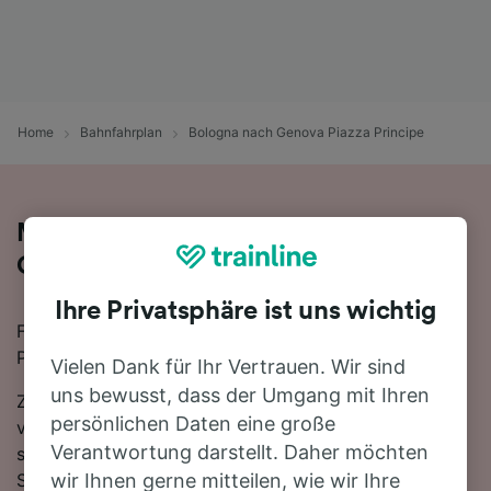
Home
Bahnfahrplan
Bologna nach Genova Piazza Principe
Mit der Bahn von Bologna nach
Genova Piazza Principe
Ihre Privatsphäre ist uns wichtig
Für eine Zugfahrt von Bologna nach Genova Piazza
Principe finden Sie bei uns alles, was Sie brauchen.
Vielen Dank für Ihr Vertrauen. Wir sind
uns bewusst, dass der Umgang mit Ihren
Zwischen Bologna und Genova Piazza Principe
persönlichen Daten eine große
verkehren ungefähr 25 Züge am Tag, die mit der
Verantwortung darstellt. Daher möchten
schnellsten Verbindung 3 Stunden 35 Minuten für die
Strecke von 192 km benötigen. Bei dieser Verbindung
wir Ihnen gerne mitteilen, wie wir Ihre