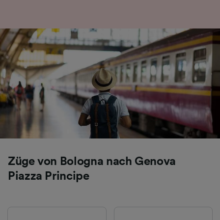
Folgendes bereitzustellen:
Verwendung genauer Standortdaten.
Endgeräteeigenschaften zur Identifikation
aktiv abfragen. Speichern von oder Zugriff auf
Informationen auf einem Endgerät.
Personalisierte Werbung und Inhalte, Messung
von Werbeleistung und der Performance von
Inhalten, Zielgruppenforschung sowie
Entwicklung und Verbesserung von
Angeboten.
Liste der Partner (Lieferanten)
Züge von Bologna nach Genova
Piazza Principe