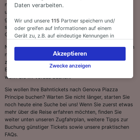
nach Genova Piazza Principe müssen Sie 1-mal
Daten verarbeiten.
umsteigen. Steigen Sie in einen Trenitalia-Zug und Sie
gelangen in nur 3 Stunden 35 Minuten mit den
Wir und unsere
115
Partner speichern und/
schnellsten Zugverbindungen von Bologna nach
oder greifen auf Informationen auf einem
Genova Piazza Principe.
Gerät zu, z.B. auf eindeutige Kennungen in
Cookies, um personenbezogene Daten zu
Nutzen Sie unseren Reiseplaner oben auf der Seite, um
verarbeiten. Sie können Ihre Präferenzen
Akzeptieren
nach günstigen Ticketpreisen zu suchen und wir
akzeptieren oder verwalten, einschließlich
zeigen Ihnen, wie viel Sie beim Kauf von Tickets von
Ihres Widerspruchsrechts bei berechtigtem
Zwecke anzeigen
Bologna nach Genova Piazza Principe sparen können,
Interesse. Klicken Sie dazu bitte unten oder
wenn Sie im Voraus buchen.
besuchen Sie jederzeit die Seite der
Datenschutzrichtlinie. Diese Präferenzen
Sie wollen Ihre Bahntickets nach Genova Piazza
werden unseren Partnern signalisiert und
Principe buchen? Warten Sie nicht länger, starten Sie
haben keinen Einfluss auf Surfdaten. Ihre
noch heute eine Suche bei uns! Wenn Sie zuerst etwas
Daten werden nicht für Tracking-Zwecke
mehr über die Reise erfahren möchten, finden Sie
verwendet, wenn Sie uns gebeten haben, Ihr
weiter unten unseren Zugfahrplan, weitere Tipps zur
Surfverhalten nicht zu verfolgen.
Buchung günstiger Tickets sowie unsere praktischen
FAQs.
Wir und unsere Partner verarbeiten Daten, um