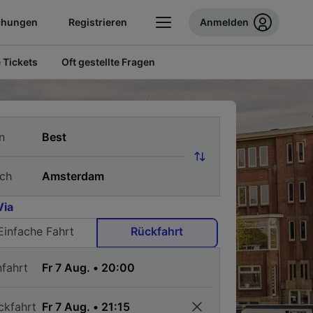
chungen
Registrieren
Anmelden
 Tickets
Oft gestellte Fragen
n
ch
Via
Einfache Fahrt
Rückfahrt
nfahrt
ckfahrt