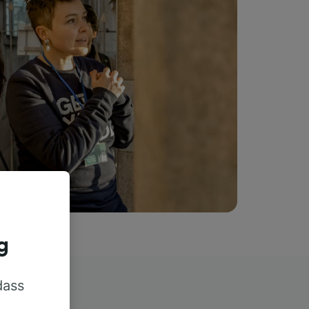
g
dass
rn