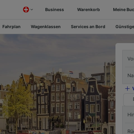
Business
Warenkorb
Meine Bu
Fahrplan
Wagenklassen
Services an Bord
Günstige
Vo
Na
Hi
Rü