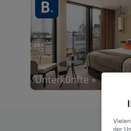
Unterkünfte
Vielen
D
der Um