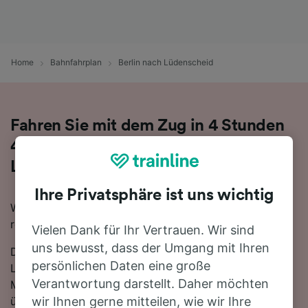
Home
Bahnfahrplan
Berlin nach Lüdenscheid
Fahren Sie mit dem Zug in 4 Stunden
41 Minuten von Berlin nach
Lüdenscheid
Ihre Privatsphäre ist uns wichtig
Wenn Sie mit dem Zug von Berlin nach Lüdenscheid
reisen möchten, sind Sie hier genau richtig.
Vielen Dank für Ihr Vertrauen. Wir sind
uns bewusst, dass der Umgang mit Ihren
Die schnellste Reisezeit für die Fahrt von Berlin nach
persönlichen Daten eine große
Lüdenscheid mit dem Zug beträgt 4 Stunden 41
Verantwortung darstellt. Daher möchten
Minuten. In der Regel fahren auf dieser Route, die sich
über 421 km erstreckt, etwa 19 Züge am Tag. Sie
wir Ihnen gerne mitteilen, wie wir Ihre