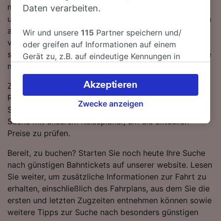
müssen während der Fahrt nach Lüdenscheid 1-mal
Daten verarbeiten.
umsteigen, da derzeit keine direkten Zugverbindungen
auf dieser Route verfügbar sind. Auf dieser Strecke
Wir und unsere
115
Partner speichern und/
verkehren sowohl DB als auch FlixTrain Züge, die
oder greifen auf Informationen auf einem
standardmäßig einen modernen, komfortablen Service
Gerät zu, z.B. auf eindeutige Kennungen in
mit viel Platz für Gepäck bieten.
Cookies, um personenbezogene Daten zu
verarbeiten. Sie können Ihre Präferenzen
Akzeptieren
Zugtickets von Berlin nach Lüdenscheid sind in der
akzeptieren oder verwalten, einschließlich
Regel günstiger, wenn Sie im Voraus buchen, als wenn
Ihres Widerspruchsrechts bei berechtigtem
Zwecke anzeigen
Sie sie erst am Tag der Reise kaufen. Starten Sie eine
Interesse. Klicken Sie dazu bitte unten oder
Suche mit unserem Reiseplaner, um die aktuellen
besuchen Sie jederzeit die Seite der
Preise zu prüfen.
Datenschutzrichtlinie. Diese Präferenzen
werden unseren Partnern signalisiert und
Bereit, zu buchen? Starten Sie noch heute Ihre Suche
haben keinen Einfluss auf Surfdaten. Ihre
nach günstigen Bahntickets auf unserer website. Lesen
Daten werden nicht für Tracking-Zwecke
Sie weiter, um zusätzliche Informationen zur Fahrt zu
verwendet, wenn Sie uns gebeten haben, Ihr
erhalten, einschließlich des Fahrplans, aus dem Sie die
Surfverhalten nicht zu verfolgen.
ersten und letzten Zugzeiten entnehmen können sowie
weitere Tipps zur Suche nach besonders günstigen
Wir und unsere Partner verarbeiten Daten, um