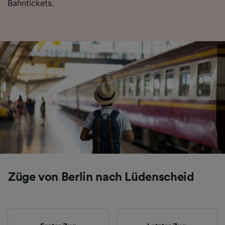
Bahntickets.
Folgendes bereitzustellen:
Verwendung genauer Standortdaten.
Endgeräteeigenschaften zur Identifikation
aktiv abfragen. Speichern von oder Zugriff auf
Informationen auf einem Endgerät.
Personalisierte Werbung und Inhalte, Messung
von Werbeleistung und der Performance von
Inhalten, Zielgruppenforschung sowie
Entwicklung und Verbesserung von
Angeboten.
Liste der Partner (Lieferanten)
Züge von Berlin nach Lüdenscheid