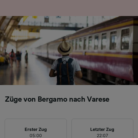
Folgendes bereitzustellen:
Verwendung genauer Standortdaten.
Endgeräteeigenschaften zur Identifikation
aktiv abfragen. Speichern von oder Zugriff auf
Informationen auf einem Endgerät.
Personalisierte Werbung und Inhalte, Messung
von Werbeleistung und der Performance von
Inhalten, Zielgruppenforschung sowie
Entwicklung und Verbesserung von
Angeboten.
Liste der Partner (Lieferanten)
Züge von Bergamo nach Varese
Erster Zug
Letzter Zug
05:00
22:07