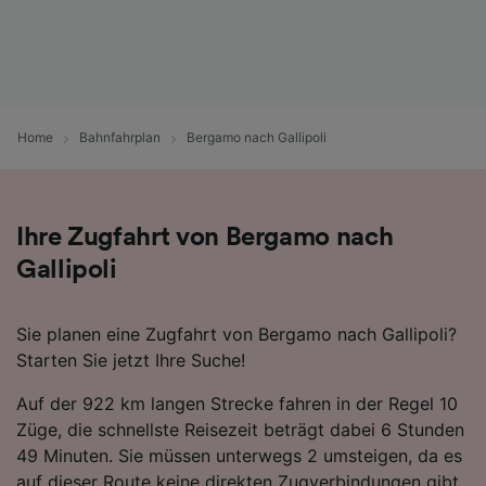
Surfverhalten nicht zu verfolgen.
Wir und unsere Partner verarbeiten Daten, um
Folgendes bereitzustellen:
Verwendung genauer Standortdaten.
Endgeräteeigenschaften zur Identifikation
Home
Bahnfahrplan
Bergamo nach Gallipoli
aktiv abfragen. Speichern von oder Zugriff auf
Informationen auf einem Endgerät.
Personalisierte Werbung und Inhalte, Messung
von Werbeleistung und der Performance von
Ihre Zugfahrt von Bergamo nach
Inhalten, Zielgruppenforschung sowie
Entwicklung und Verbesserung von
Gallipoli
Angeboten.
Liste der Partner (Lieferanten)
Sie planen eine Zugfahrt von Bergamo nach Gallipoli?
Starten Sie jetzt Ihre Suche!
Auf der 922 km langen Strecke fahren in der Regel 10
Züge, die schnellste Reisezeit beträgt dabei 6 Stunden
49 Minuten. Sie müssen unterwegs 2 umsteigen, da es
auf dieser Route keine direkten Zugverbindungen gibt.