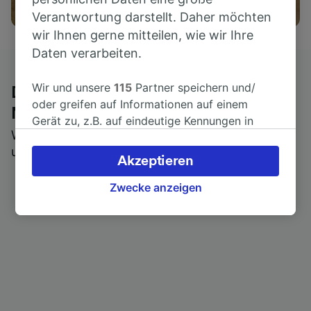
Aktivitäten
Verantwortung darstellt. Daher möchten
wir Ihnen gerne mitteilen, wie wir Ihre
Daten verarbeiten.
Wir und unsere
115
Partner speichern und/
Die ehrliche Meinung von Trainline-
oder greifen auf Informationen auf einem
Nutzern
Gerät zu, z.B. auf eindeutige Kennungen in
Wer könnte Ihnen besseres Feedback geben als
Cookies, um personenbezogene Daten zu
unsere Kunden selbst?
verarbeiten. Sie können Ihre Präferenzen
Akzeptieren
akzeptieren oder verwalten, einschließlich
Ihres Widerspruchsrechts bei berechtigtem
Zwecke anzeigen
Interesse. Klicken Sie dazu bitte unten oder
besuchen Sie jederzeit die Seite der
Datenschutzrichtlinie. Diese Präferenzen
werden unseren Partnern signalisiert und
haben keinen Einfluss auf Surfdaten. Ihre
Daten werden nicht für Tracking-Zwecke
verwendet, wenn Sie uns gebeten haben, Ihr