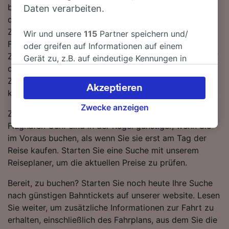
beträgt 9 Stunden 21 Minuten. In der Regel fahren auf
Daten verarbeiten.
dieser Route, die sich über 683 km erstreckt, etwa 36
Züge am Tag. Sie müssen während der Fahrt nach
Wir und unsere
115
Partner speichern und/
Flughafen Genf 2 umsteigen, da derzeit keine direkten
oder greifen auf Informationen auf einem
Zugverbindungen auf dieser Route verfügbar sind. Auf
Gerät zu, z.B. auf eindeutige Kennungen in
dieser Strecke verkehren sowohl SBB als auch DB
Cookies, um personenbezogene Daten zu
Züge, die standardmäßig einen modernen,
verarbeiten. Sie können Ihre Präferenzen
Akzeptieren
komfortablen Service mit viel Platz für Gepäck bieten.
akzeptieren oder verwalten, einschließlich
Ihres Widerspruchsrechts bei berechtigtem
Zwecke anzeigen
Zugtickets von Amsterdam Schiphol Flughafen nach
Interesse. Klicken Sie dazu bitte unten oder
Flughafen Genf sind in der Regel günstiger, wenn Sie
besuchen Sie jederzeit die Seite der
im Voraus buchen, als wenn Sie sie erst am Tag der
Datenschutzrichtlinie. Diese Präferenzen
Reise kaufen. Starten Sie eine Suche mit unserem
werden unseren Partnern signalisiert und
Reiseplaner, um die aktuellen Preise zu prüfen.
haben keinen Einfluss auf Surfdaten. Ihre
Daten werden nicht für Tracking-Zwecke
Bereit, zu buchen? Starten Sie noch heute Ihre Suche
verwendet, wenn Sie uns gebeten haben, Ihr
nach günstigen Bahntickets auf unserer website. Lesen
Surfverhalten nicht zu verfolgen.
Sie weiter, um zusätzliche Informationen zur Fahrt zu
erhalten, einschließlich des Fahrplans, aus dem Sie die
Wir und unsere Partner verarbeiten Daten, um