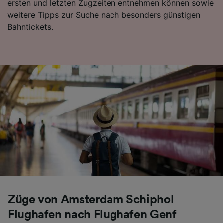
ersten und letzten Zugzeiten entnehmen können sowie
Folgendes bereitzustellen:
weitere Tipps zur Suche nach besonders günstigen
Verwendung genauer Standortdaten.
Bahntickets.
Endgeräteeigenschaften zur Identifikation
aktiv abfragen. Speichern von oder Zugriff auf
Informationen auf einem Endgerät.
Personalisierte Werbung und Inhalte, Messung
von Werbeleistung und der Performance von
Inhalten, Zielgruppenforschung sowie
Entwicklung und Verbesserung von
Angeboten.
Liste der Partner (Lieferanten)
Züge von Amsterdam Schiphol
Flughafen nach Flughafen Genf