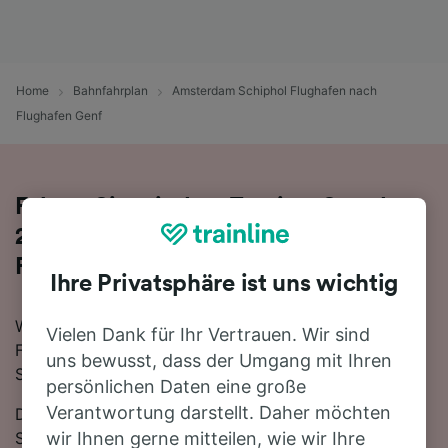
Home
Bahnfahrplan
Amsterdam Schiphol Flughafen nach
Flughafen Genf
Fahren Sie mit dem Zug in 9 Stunden
21 Minuten von Amsterdam Schiphol
Flughafen nach Flughafen Genf
Ihre Privatsphäre ist uns wichtig
Wenn Sie mit dem Zug von Amsterdam Schiphol
Vielen Dank für Ihr Vertrauen. Wir sind
Flughafen nach Flughafen Genf reisen möchten, sind
uns bewusst, dass der Umgang mit Ihren
Sie hier genau richtig.
persönlichen Daten eine große
Verantwortung darstellt. Daher möchten
Die schnellste Reisezeit für die Fahrt von Amsterdam
Schiphol Flughafen nach Flughafen Genf mit dem Zug
wir Ihnen gerne mitteilen, wie wir Ihre