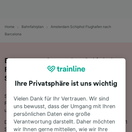
Home
Bahnfahrplan
Amsterdam Schiphol Flughafen nach
Barcelona
Bequem von Amsterdam Schiphol
Flughafen nach Barcelona - nehmen
Sie den Zug!
Ihre Privatsphäre ist uns wichtig
Sie wollen mit dem Zug von Amsterdam Schiphol
Vielen Dank für Ihr Vertrauen. Wir sind
Flughafen nach Barcelona reisen? Dann sind Sie bei
uns bewusst, dass der Umgang mit Ihren
uns genau richtig!
persönlichen Daten eine große
Verantwortung darstellt. Daher möchten
Die Fahrtzeit beträgt mit der schnellsten Verbindung 11
Stunden 35 Minuten. Auf der 1231 km langen Strecke
wir Ihnen gerne mitteilen, wie wir Ihre