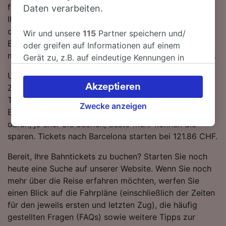
fahren für gewöhnlich 4 Züge am Tag. Sie müssen auf
Daten verarbeiten.
Ihrer Fahrt nach Barcelona 1-mal umsteigen. Züge auf
dieser Strecke werden für gewöhnlich von NS oder
Wir und unsere
115
Partner speichern und/
Eurostar betrieben. An Bord finden Sie standardmäßig
oder greifen auf Informationen auf einem
moderne, komfortable Sitze und viel Platz für Gepäck.
Gerät zu, z.B. auf eindeutige Kennungen in
Cookies, um personenbezogene Daten zu
Um Ihnen dabei behilflich zu sein, die besten
verarbeiten. Sie können Ihre Präferenzen
Akzeptieren
Zugangebote zu erhalten, heben wir die günstigsten
akzeptieren oder verwalten, einschließlich
Tickets von Amsterdam Schiphol Flughafen nach
Ihres Widerspruchsrechts bei berechtigtem
Zwecke anzeigen
Barcelona in unserem Reiseplaner hervor. Denken Sie
Interesse. Klicken Sie dazu bitte unten oder
daran, je eher Sie buchen, desto mehr können Sie
besuchen Sie jederzeit die Seite der
sparen. Tickets nach Barcelona starten bei 121.86 CHF.
Datenschutzrichtlinie. Diese Präferenzen
werden unseren Partnern signalisiert und
Bereit, Ihre Bahntickets zu buchen? Starten Sie noch
haben keinen Einfluss auf Surfdaten. Ihre
heute eine Suche auf unserer Website. Wenn Sie noch
Daten werden nicht für Tracking-Zwecke
mehr über die Reise erfahren möchten, werfen Sie
verwendet, wenn Sie uns gebeten haben, Ihr
einen Blick auf die Fahrpläne (einschließlich der Zeiten
Surfverhalten nicht zu verfolgen.
für den jeweils ersten und letzten Zug), die häufig
gestellten Fragen (FAQs) sowie weitere Tipps zur
Wir und unsere Partner verarbeiten Daten, um