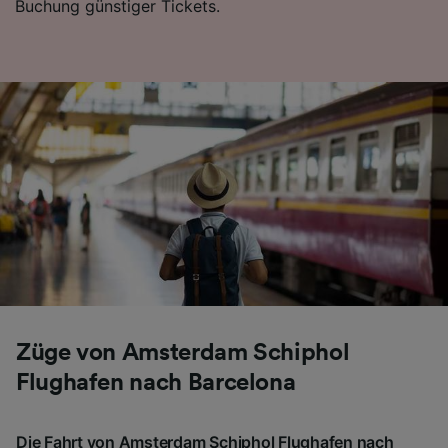
Buchung günstiger Tickets.
Folgendes bereitzustellen:
Verwendung genauer Standortdaten.
Endgeräteeigenschaften zur Identifikation
aktiv abfragen. Speichern von oder Zugriff auf
Informationen auf einem Endgerät.
Personalisierte Werbung und Inhalte, Messung
von Werbeleistung und der Performance von
Inhalten, Zielgruppenforschung sowie
Entwicklung und Verbesserung von
Angeboten.
Liste der Partner (Lieferanten)
Züge von Amsterdam Schiphol
Flughafen nach Barcelona
Die Fahrt von Amsterdam Schiphol Flughafen nach