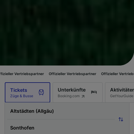
triebspartner
Offizieller Vertriebspartner
Offizieller Vertriebspartner
O
Unterkünfte
Aktivitäte
Tickets
Booking.com
GetYourGuide
Züge & Busse