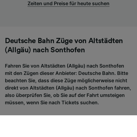
Zeiten und Preise für heute suchen
Deutsche Bahn Züge von Altstädten
(Allgäu) nach Sonthofen
Fahren Sie von Altstädten (Allgäu) nach Sonthofen
mit den Zügen dieser Anbieter: Deutsche Bahn. Bitte
beachten Sie, dass diese Züge möglicherweise nicht
direkt von Altstädten (Allgäu) nach Sonthofen fahren,
also überprüfen Sie, ob Sie auf der Fahrt umsteigen
müssen, wenn Sie nach Tickets suchen.