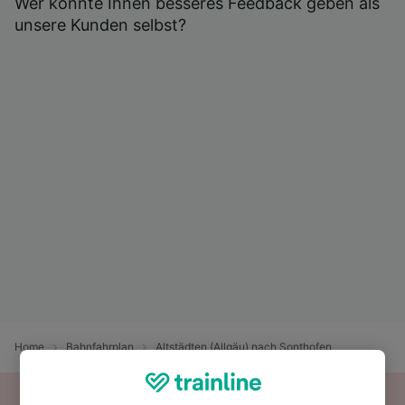
Wer könnte Ihnen besseres Feedback geben als
unsere Kunden selbst?
Home
Bahnfahrplan
Altstädten (Allgäu) nach Sonthofen