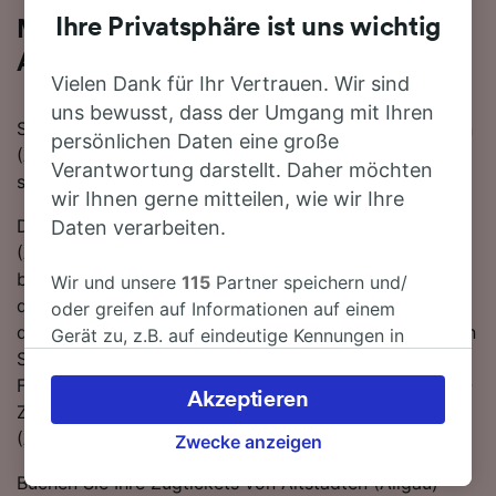
Ihre Privatsphäre ist uns wichtig
Mit dem Zug in 3 Minuten von
Altstädten (Allgäu) nach Sonthofen
Vielen Dank für Ihr Vertrauen. Wir sind
uns bewusst, dass der Umgang mit Ihren
Sie denken darüber nach, für Ihre Reise von Altstädten
persönlichen Daten eine große
(Allgäu) nach Sonthofen den Zug zu nehmen? Bei uns
Verantwortung darstellt. Daher möchten
sind Sie goldrichtig!
wir Ihnen gerne mitteilen, wie wir Ihre
Die schnellste Fahrtzeit, um die 3 km von Altstädten
Daten verarbeiten.
(Allgäu) nach Sonthofen mit dem Zug zurückzulegen
beträgt 3 Minuten, wobei ca. 33 Züge am Tag auf
Wir und unsere
115
Partner speichern und/
dieser Route verkehren. Bequemer geht's nicht! Dank
oder greifen auf Informationen auf einem
der direkten Zugverbindungen nach Sonthofen müssen
Gerät zu, z.B. auf eindeutige Kennungen in
Sie nicht umsteigen - einfach zurücklehnen und die
Cookies, um personenbezogene Daten zu
Fahrt genießen. Sie können auf dieser Strecke mit DB-
verarbeiten. Sie können Ihre Präferenzen
Akzeptieren
Zügen fahren. Die schnellste Reisezeit von Altstädten
akzeptieren oder verwalten, einschließlich
(Allgäu) nach Sonthofen beträgt 3 Minuten.
Ihres Widerspruchsrechts bei berechtigtem
Zwecke anzeigen
Interesse. Klicken Sie dazu bitte unten oder
Buchen Sie Ihre Zugtickets von Altstädten (Allgäu)
besuchen Sie jederzeit die Seite der