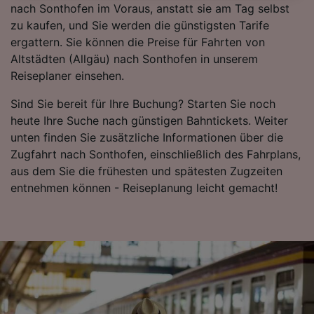
nach Sonthofen im Voraus, anstatt sie am Tag selbst
Datenschutzrichtlinie. Diese Präferenzen
zu kaufen, und Sie werden die günstigsten Tarife
werden unseren Partnern signalisiert und
ergattern. Sie können die Preise für Fahrten von
haben keinen Einfluss auf Surfdaten. Ihre
Altstädten (Allgäu) nach Sonthofen in unserem
Daten werden nicht für Tracking-Zwecke
Reiseplaner einsehen.
verwendet, wenn Sie uns gebeten haben, Ihr
Surfverhalten nicht zu verfolgen.
Sind Sie bereit für Ihre Buchung? Starten Sie noch
heute Ihre Suche nach günstigen Bahntickets. Weiter
Wir und unsere Partner verarbeiten Daten, um
unten finden Sie zusätzliche Informationen über die
Folgendes bereitzustellen:
Zugfahrt nach Sonthofen, einschließlich des Fahrplans,
Verwendung genauer Standortdaten.
aus dem Sie die frühesten und spätesten Zugzeiten
Endgeräteeigenschaften zur Identifikation
entnehmen können - Reiseplanung leicht gemacht!
aktiv abfragen. Speichern von oder Zugriff auf
Informationen auf einem Endgerät.
Personalisierte Werbung und Inhalte, Messung
von Werbeleistung und der Performance von
Inhalten, Zielgruppenforschung sowie
Entwicklung und Verbesserung von
Angeboten.
Liste der Partner (Lieferanten)