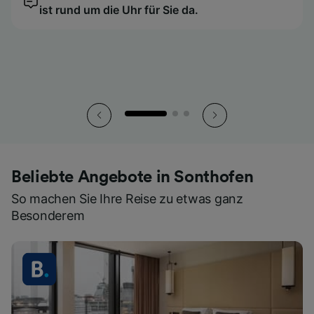
ist rund um die Uhr für Sie da.
ist rund um die Uhr für Sie da.
ist rund um die Uhr für Sie da.
So haben Sie all Ihre Tickets stets griffbereit.
So haben Sie all Ihre Tickets stets griffbereit.
So haben Sie all Ihre Tickets stets griffbereit.
Beliebte Angebote in Sonthofen
So machen Sie Ihre Reise zu etwas ganz
Besonderem