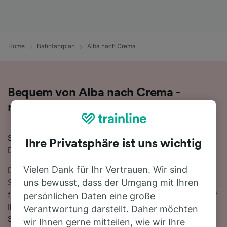
Home
Bahnfahrplan
Alba nach Crema
Bequem von Alba nach Crema -
nehmen Sie den Zug!
Sie wollen mit dem Zug von Alba nach Crema reisen?
Ihre Privatsphäre ist uns wichtig
Dann sind Sie bei uns genau richtig!
Vielen Dank für Ihr Vertrauen. Wir sind
Die Fahrtzeit beträgt mit der schnellsten Verbindung 3
Stunden 34 Minuten. Auf der 150 km langen Strecke
uns bewusst, dass der Umgang mit Ihren
fahren für gewöhnlich 12 Züge am Tag. Sie müssen auf
persönlichen Daten eine große
Ihrer Fahrt nach Crema 2 umsteigen. Züge auf dieser
Verantwortung darstellt. Daher möchten
Strecke werden für gewöhnlich von Trenitalia oder
wir Ihnen gerne mitteilen, wie wir Ihre