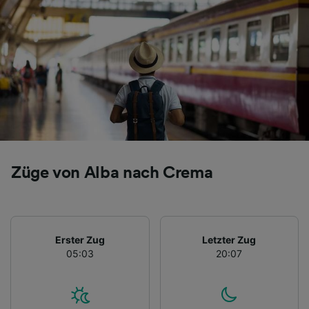
Folgendes bereitzustellen:
Verwendung genauer Standortdaten.
Endgeräteeigenschaften zur Identifikation
aktiv abfragen. Speichern von oder Zugriff auf
Informationen auf einem Endgerät.
Personalisierte Werbung und Inhalte, Messung
von Werbeleistung und der Performance von
Inhalten, Zielgruppenforschung sowie
Entwicklung und Verbesserung von
Angeboten.
Liste der Partner (Lieferanten)
Züge von Alba nach Crema
Erster Zug
Letzter Zug
05:03
20:07