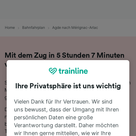
Home
Bahnfahrplan
Agde nach Mérignac-Arlac
Mit dem Zug in 5 Stunden 7 Minuten
von Agde nach Mérignac-Arlac
Sie denken darüber nach, für Ihre Reise von Agde nach
Ihre Privatsphäre ist uns wichtig
Mérignac-Arlac den Zug zu nehmen? Bei uns sind Sie
goldrichtig!
Vielen Dank für Ihr Vertrauen. Wir sind
Die schnellste Fahrtzeit, um die 367 km von Agde
uns bewusst, dass der Umgang mit Ihren
nach Mérignac-Arlac mit dem Zug zurückzulegen
persönlichen Daten eine große
beträgt 5 Stunden 7 Minuten, wobei ca. 11 Züge am
Verantwortung darstellt. Daher möchten
Tag auf dieser Route verkehren. Da es zwischen Agde
wir Ihnen gerne mitteilen, wie wir Ihre