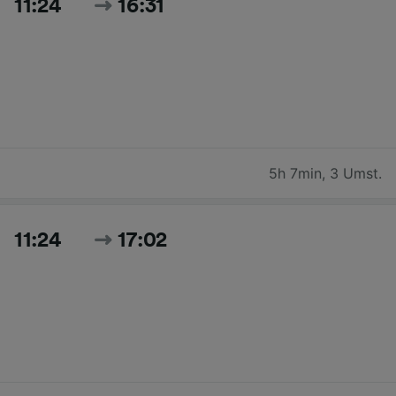
11:24
16:31
5h 7min
,
3 Umst.
11:24
17:02