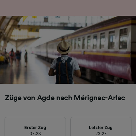
Folgendes bereitzustellen:
Verwendung genauer Standortdaten.
Endgeräteeigenschaften zur Identifikation
aktiv abfragen. Speichern von oder Zugriff auf
Informationen auf einem Endgerät.
Personalisierte Werbung und Inhalte, Messung
von Werbeleistung und der Performance von
Inhalten, Zielgruppenforschung sowie
Entwicklung und Verbesserung von
Angeboten.
Liste der Partner (Lieferanten)
Züge von Agde nach Mérignac-Arlac
Erster Zug
Letzter Zug
07:23
23:27