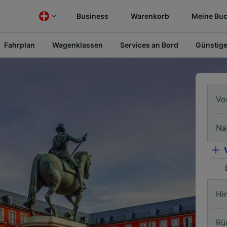
Business
Warenkorb
Meine Bu
Fahrplan
Wagenklassen
Services an Bord
Günstige
Vo
Na
Hi
Rü