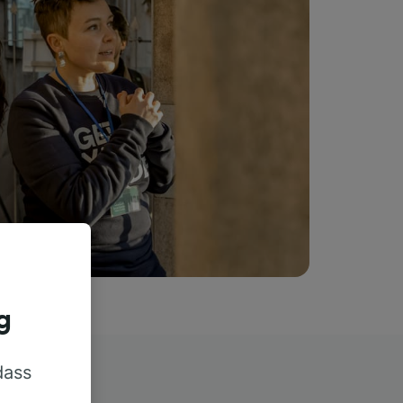
g
dass
rn