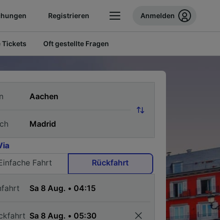
chungen
Registrieren
Anmelden
 Tickets
Oft gestellte Fragen
n
ch
Via
Einfache Fahrt
Rückfahrt
nfahrt
ckfahrt