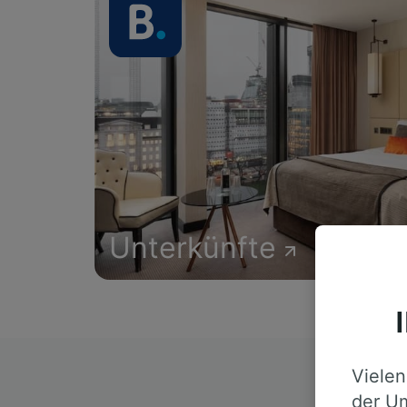
Unterkünfte
Vielen
D
der Um