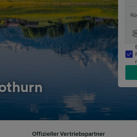
Rü
lothurn
Offizieller Vertriebspartner