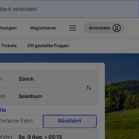
llach verbinden!
chungen
Registrieren
Anmelden
 Tickets
Oft gestellte Fragen
n
ch
Via
Einfache Fahrt
Rückfahrt
nfahrt