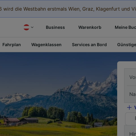
 wird die Westbahn erstmals Wien, Graz, Klagenfurt und Vi
Business
Warenkorb
Meine Bu
Fahrplan
Wagenklassen
Services an Bord
Günstige
Vo
Na
Hi