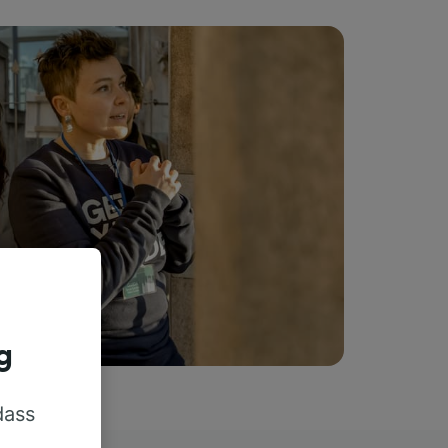
g
dass