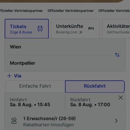
ebspartner
Offizieller Vertriebspartner
Offizieller Vertriebspartner
Offi
Unterkünfte
Aktivitäte
Tickets
Booking.com
GetYourGuide
Züge & Busse
Via
Einfache Fahrt
Rückfahrt
Hinfahrt
Rückfahrt
1 Erwachsene/r (26-59)
Rabattkarten hinzufügen