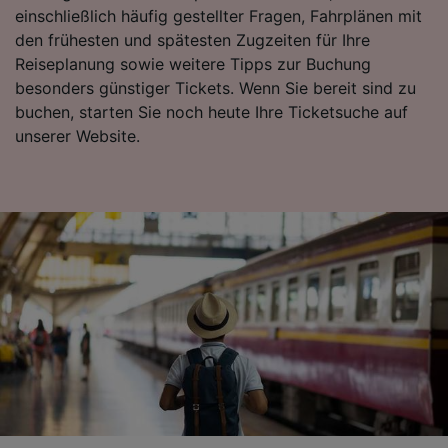
einschließlich häufig gestellter Fragen, Fahrplänen mit
Folgendes bereitzustellen:
den frühesten und spätesten Zugzeiten für Ihre
Verwendung genauer Standortdaten.
Endgeräteeigenschaften zur Identifikation
Reiseplanung sowie weitere Tipps zur Buchung
aktiv abfragen. Speichern von oder Zugriff auf
besonders günstiger Tickets. Wenn Sie bereit sind zu
Informationen auf einem Endgerät.
buchen, starten Sie noch heute Ihre Ticketsuche auf
Personalisierte Werbung und Inhalte, Messung
unserer Website.
von Werbeleistung und der Performance von
Inhalten, Zielgruppenforschung sowie
Entwicklung und Verbesserung von
Angeboten.
Liste der Partner (Lieferanten)