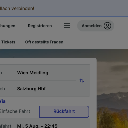
llach verbinden!
chungen
Registrieren
Anmelden
 Tickets
Oft gestellte Fragen
n
ch
Via
Einfache Fahrt
Rückfahrt
nfahrt