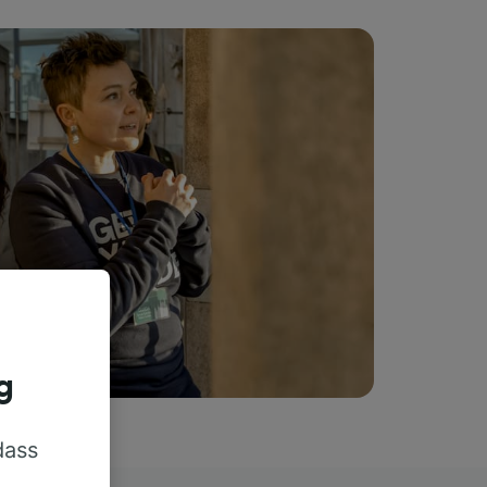
g
dass