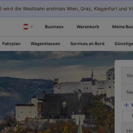
 wird die Westbahn erstmals Wien, Graz, Klagenfurt und Vi
Business
Warenkorb
Meine Bu
Fahrplan
Wagenklassen
Services an Bord
Günstige
Vo
Na
Hi