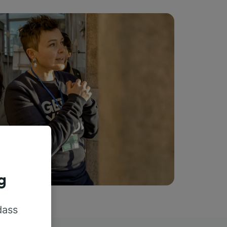
g
dass