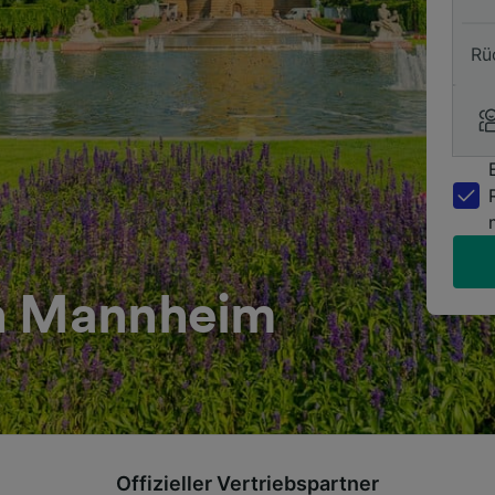
Rü
ch Mannheim
Offizieller Vertriebspartner