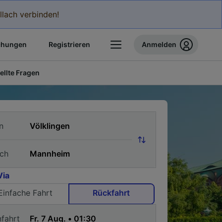
llach verbinden!
chungen
Registrieren
Anmelden
ellte Fragen
n
ch
Via
Einfache Fahrt
Rückfahrt
nfahrt