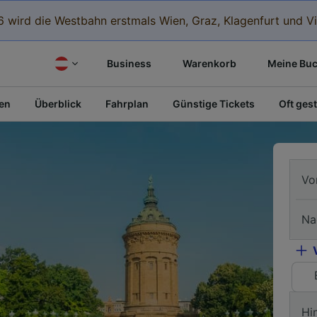
 wird die Westbahn erstmals Wien, Graz, Klagenfurt und Vi
Business
Warenkorb
Meine Bu
fen
Überblick
Fahrplan
Günstige Tickets
Oft gest
Vo
Na
Hi