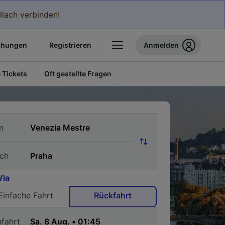
llach verbinden!
chungen
Registrieren
Anmelden
 Tickets
Oft gestellte Fragen
n
ch
Via
Einfache Fahrt
Rückfahrt
nfahrt