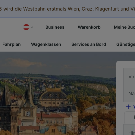
 wird die Westbahn erstmals Wien, Graz, Klagenfurt und Vi
Business
Warenkorb
Meine Bu
Fahrplan
Wagenklassen
Services an Bord
Günstige
Vo
Na
Hi