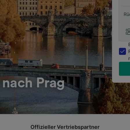
Rü
 nach Prag
Offizieller Vertriebspartner