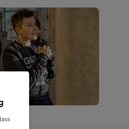
g
dass