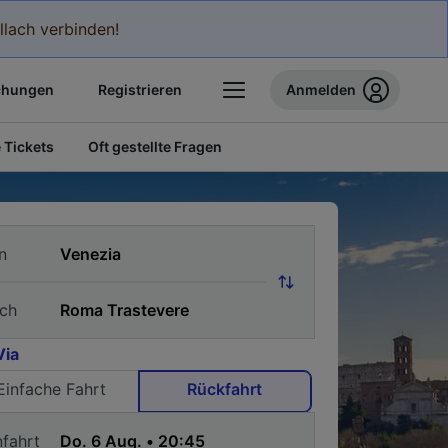
llach verbinden!
chungen
Registrieren
Anmelden
 Tickets
Oft gestellte Fragen
n
ch
Via
Einfache Fahrt
Rückfahrt
nfahrt