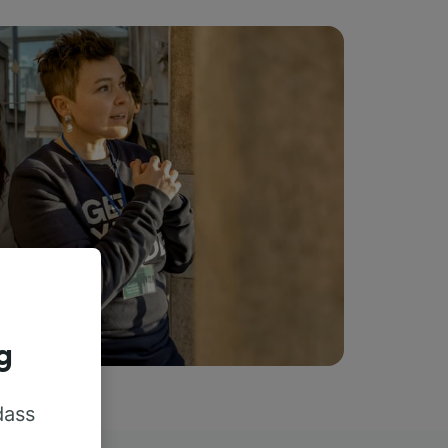
g
dass