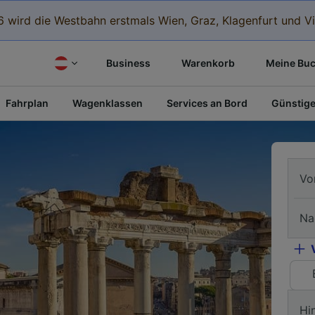
 wird die Westbahn erstmals Wien, Graz, Klagenfurt und Vi
Business
Warenkorb
Meine Bu
Fahrplan
Wagenklassen
Services an Bord
Günstige
Vo
Na
Hi