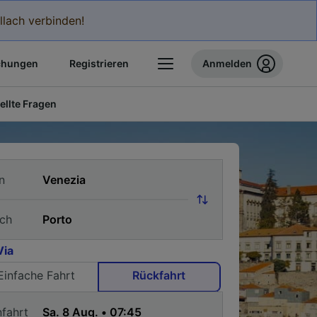
llach verbinden!
chungen
Registrieren
Anmelden
ellte Fragen
n
ch
Via
Einfache Fahrt
Rückfahrt
nfahrt