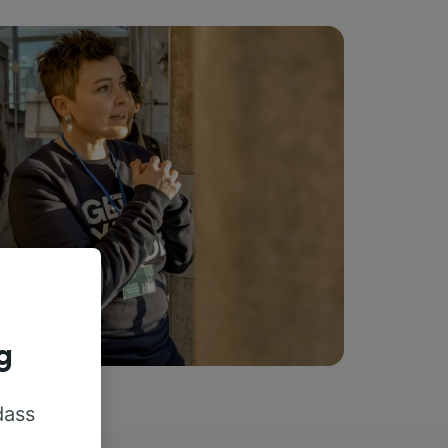
g
dass