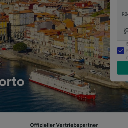
Rü
orto
Offizieller Vertriebspartner