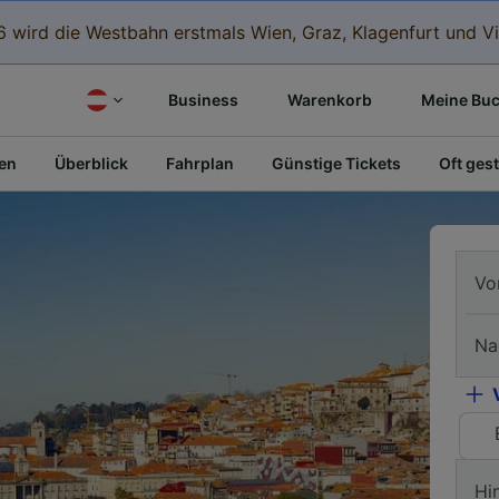
 wird die Westbahn erstmals Wien, Graz, Klagenfurt und Vi
Business
Warenkorb
Meine Bu
fen
Überblick
Fahrplan
Günstige Tickets
Oft gest
Vo
Na
Hi