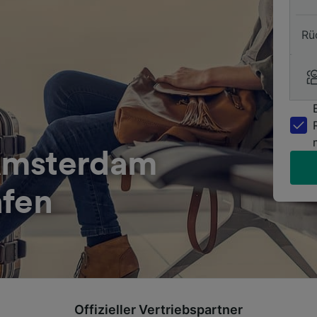
Rü
Amsterdam
afen
Offizieller Vertriebspartner