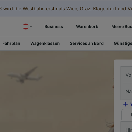
 wird die Westbahn erstmals Wien, Graz, Klagenfurt und Vi
Business
Warenkorb
Meine Bu
Fahrplan
Wagenklassen
Services an Bord
Günstige
Vo
Na
Hi