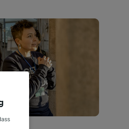
g
dass