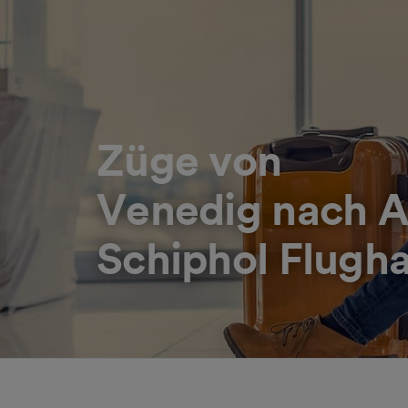
Züge von
Venedig nach 
Schiphol Flugh