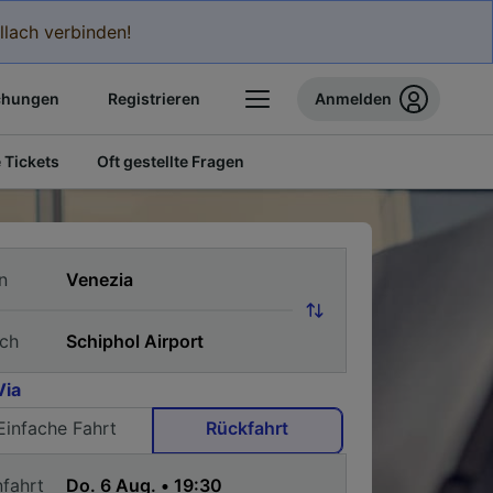
llach verbinden!
chungen
Registrieren
Anmelden
 Tickets
Oft gestellte Fragen
n
ch
Via
Einfache Fahrt
Rückfahrt
nfahrt