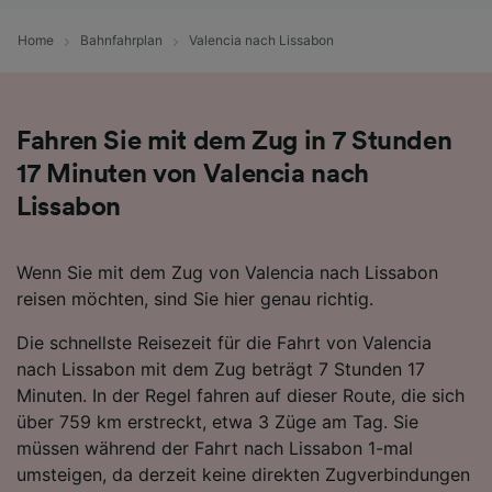
verwendet, wenn Sie uns gebeten haben, Ihr
Surfverhalten nicht zu verfolgen.
Home
Bahnfahrplan
Valencia nach Lissabon
Wir und unsere Partner verarbeiten Daten, um
Folgendes bereitzustellen:
Verwendung genauer Standortdaten.
Fahren Sie mit dem Zug in 7 Stunden
Endgeräteeigenschaften zur Identifikation
aktiv abfragen. Speichern von oder Zugriff auf
17 Minuten von Valencia nach
Informationen auf einem Endgerät.
Lissabon
Personalisierte Werbung und Inhalte, Messung
von Werbeleistung und der Performance von
Inhalten, Zielgruppenforschung sowie
Wenn Sie mit dem Zug von Valencia nach Lissabon
Entwicklung und Verbesserung von
reisen möchten, sind Sie hier genau richtig.
Angeboten.
Liste der Partner (Lieferanten)
Die schnellste Reisezeit für die Fahrt von Valencia
nach Lissabon mit dem Zug beträgt 7 Stunden 17
Minuten. In der Regel fahren auf dieser Route, die sich
über 759 km erstreckt, etwa 3 Züge am Tag. Sie
müssen während der Fahrt nach Lissabon 1-mal
umsteigen, da derzeit keine direkten Zugverbindungen