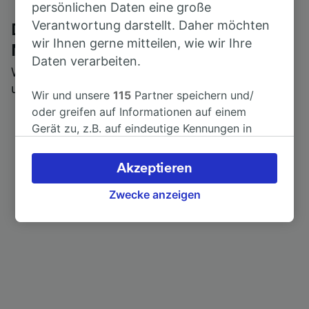
persönlichen Daten eine große
Verantwortung darstellt. Daher möchten
Die ehrliche Meinung von Trainline-
wir Ihnen gerne mitteilen, wie wir Ihre
Nutzern
Daten verarbeiten.
Wer könnte Ihnen besseres Feedback geben als
unsere Kunden selbst?
Wir und unsere
115
Partner speichern und/
oder greifen auf Informationen auf einem
Gerät zu, z.B. auf eindeutige Kennungen in
Cookies, um personenbezogene Daten zu
verarbeiten. Sie können Ihre Präferenzen
Akzeptieren
akzeptieren oder verwalten, einschließlich
Ihres Widerspruchsrechts bei berechtigtem
Zwecke anzeigen
Interesse. Klicken Sie dazu bitte unten oder
besuchen Sie jederzeit die Seite der
Datenschutzrichtlinie. Diese Präferenzen
werden unseren Partnern signalisiert und
haben keinen Einfluss auf Surfdaten. Ihre
Daten werden nicht für Tracking-Zwecke