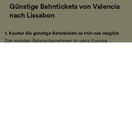
Günstige Bahntickets von Valencia
nach Lissabon
1
.
Kaufen Sie günstige Bahntickets so früh wie möglich
Die meisten
Bahnunternehmen
in ganz Europa
verkaufen ihre Tickets etwa drei bis sechs Monate im
Voraus. Viele davon können billiger sein, wenn Sie
früher buchen. Wenn Sie wissen, an welchem Datum
Sie reisen möchten, können Sie möglicherweise
günstigere
Bahntickets
von Valencia nach Lissabon
buchen. Im Diagramm oben sehen Sie den niedrigsten
Preis, den es für die Route gibt und die
Durchschnittspreise ab 4 Wochen im voraus.
2
.
Seien Sie flexibel bei Ihren Reisezeiten
Viele Bahnunternehmen erhöhen die Fahrpreise
während der Hauptverkehrszeiten, deswegen
versuchen Sie außerhalb dieser Zeiten zu reisen. Auf