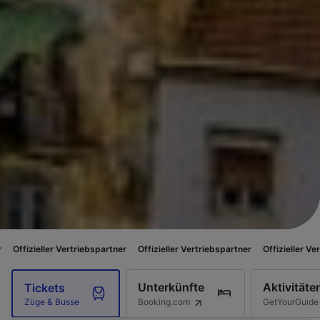
Vertriebspartner
Offizieller Vertriebspartner
Offizieller Vertriebspartner
Unterkünfte
Aktivitäte
Tickets
Booking.com
GetYourGuide
Züge & Busse