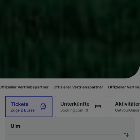
triebspartner
Offizieller Vertriebspartner
Offizieller Vertriebspartner
O
Unterkünfte
Aktivitäte
Tickets
Booking.com
GetYourGuide
Züge & Busse