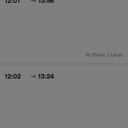
12:01
13:56
1h 55min
,
1 Umst.
12:02
13:24