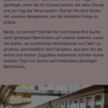
Daten werden nicht für Tracking-Zwecke
günstiger, wenn Sie im Voraus buchen, als wenn Sie sie
verwendet, wenn Sie uns gebeten haben, Ihr
erst am Tag der Reise kaufen. Starten Sie eine Suche
Surfverhalten nicht zu verfolgen.
mit unserem Reiseplaner, um die aktuellen Preise zu
prüfen.
Wir und unsere Partner verarbeiten Daten, um
Folgendes bereitzustellen:
Bereit, zu buchen? Starten Sie noch heute Ihre Suche
Verwendung genauer Standortdaten.
nach günstigen Bahntickets auf unserer website. Lesen
Endgeräteeigenschaften zur Identifikation
Sie weiter, um zusätzliche Informationen zur Fahrt zu
aktiv abfragen. Speichern von oder Zugriff auf
erhalten, einschließlich des Fahrplans, aus dem Sie die
Informationen auf einem Endgerät.
Personalisierte Werbung und Inhalte, Messung
ersten und letzten Zugzeiten entnehmen können sowie
von Werbeleistung und der Performance von
weitere Tipps zur Suche nach besonders günstigen
Inhalten, Zielgruppenforschung sowie
Bahntickets.
Entwicklung und Verbesserung von
Angeboten.
Liste der Partner (Lieferanten)