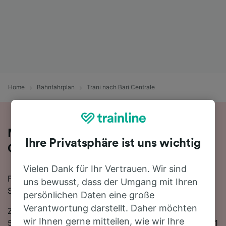
Home
Bahnfahrplan
Trani nach Bari Centrale
Mit der Bahn von Trani nach Bari
Ihre Privatsphäre ist uns wichtig
Centrale
Vielen Dank für Ihr Vertrauen. Wir sind
Für eine Zugfahrt von Trani nach Bari Centrale finden
uns bewusst, dass der Umgang mit Ihren
Sie bei uns alles, was Sie brauchen.
persönlichen Daten eine große
Verantwortung darstellt. Daher möchten
Zwischen Trani und Bari Centrale verkehren ungefähr
wir Ihnen gerne mitteilen, wie wir Ihre
55 Züge am Tag, die mit der schnellsten Verbindung 31