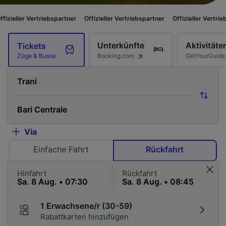
ertriebspartner
Offizieller Vertriebspartner
Offizieller Vertriebspartner
Unterkünfte
Aktivitäte
Tickets
Booking.com
GetYourGuide
Züge & Busse
Via
Einfache Fahrt
Rückfahrt
Hinfahrt
Rückfahrt
1 Erwachsene/r (30-59)
Rabattkarten hinzufügen