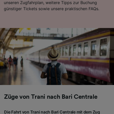
unseren Zugfahrplan, weitere Tipps zur Buchung
Folgendes bereitzustellen:
günstiger Tickets sowie unsere praktischen FAQs.
Verwendung genauer Standortdaten.
Endgeräteeigenschaften zur Identifikation
aktiv abfragen. Speichern von oder Zugriff auf
Informationen auf einem Endgerät.
Personalisierte Werbung und Inhalte, Messung
von Werbeleistung und der Performance von
Inhalten, Zielgruppenforschung sowie
Entwicklung und Verbesserung von
Angeboten.
Liste der Partner (Lieferanten)
Züge von Trani nach Bari Centrale
Die Fahrt von Trani nach Bari Centrale mit dem Zug