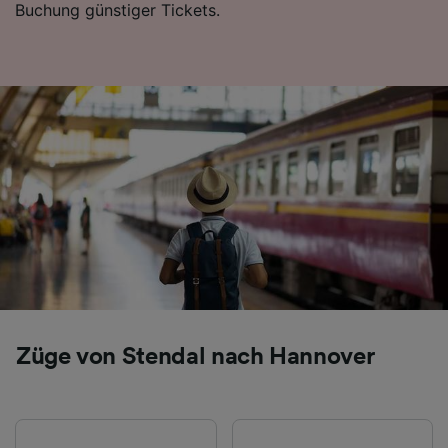
Buchung günstiger Tickets.
Folgendes bereitzustellen:
Verwendung genauer Standortdaten.
Endgeräteeigenschaften zur Identifikation
aktiv abfragen. Speichern von oder Zugriff auf
Informationen auf einem Endgerät.
Personalisierte Werbung und Inhalte, Messung
von Werbeleistung und der Performance von
Inhalten, Zielgruppenforschung sowie
Entwicklung und Verbesserung von
Angeboten.
Liste der Partner (Lieferanten)
Züge von Stendal nach Hannover