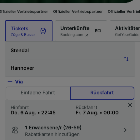
triebspartner
Offizieller Vertriebspartner
Offizieller Vertriebspartner
Of
Unterkünfte
Aktivitäte
Tickets
Booking.com
GetYourGuide
Züge & Busse
Via
Einfache Fahrt
Rückfahrt
Hinfahrt
Rückfahrt
1 Erwachsene/r (26-59)
Rabattkarten hinzufügen