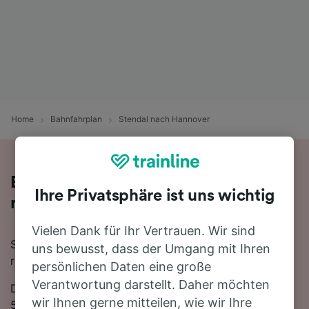
Home
Bahnfahrplan
Stendal nach Hannover
Bequem von Stendal nach Hannover -
Ihre Privatsphäre ist uns wichtig
nehmen Sie den Zug!
Vielen Dank für Ihr Vertrauen. Wir sind
Sie wollen mit dem Zug von Stendal nach Hannover
uns bewusst, dass der Umgang mit Ihren
reisen? Dann sind Sie bei uns genau richtig!
persönlichen Daten eine große
Verantwortung darstellt. Daher möchten
Die Fahrtzeit beträgt mit der schnellsten Verbindung
wir Ihnen gerne mitteilen, wie wir Ihre
55 Minuten. Auf der 145 km langen Strecke fahren für