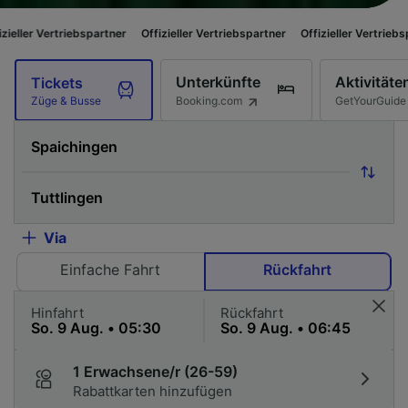
ebspartner
Offizieller Vertriebspartner
Offizieller Vertriebspartner
Offi
Unterkünfte
Aktivitäte
Tickets
Booking.com
GetYourGuide
Züge & Busse
Via
Einfache Fahrt
Rückfahrt
Hinfahrt
Rückfahrt
1 Erwachsene/r (26-59)
Rabattkarten hinzufügen