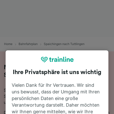
Home
Bahnfahrplan
Spaichingen nach Tuttlingen
Mit dem Zug in 8 Minuten von
Ihre Privatsphäre ist uns wichtig
Spaichingen nach Tuttlingen
Vielen Dank für Ihr Vertrauen. Wir sind
Sie denken darüber nach, für Ihre Reise von
uns bewusst, dass der Umgang mit Ihren
Spaichingen nach Tuttlingen den Zug zu nehmen? Bei
persönlichen Daten eine große
uns sind Sie goldrichtig!
Verantwortung darstellt. Daher möchten
wir Ihnen gerne mitteilen, wie wir Ihre
Die schnellste Fahrtzeit, um die 11 km von Spaichingen