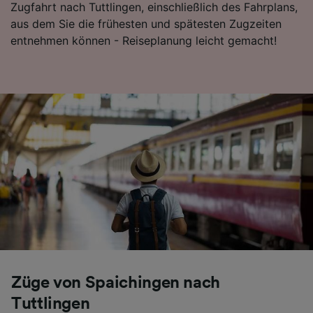
Zugfahrt nach Tuttlingen, einschließlich des Fahrplans,
Folgendes bereitzustellen:
aus dem Sie die frühesten und spätesten Zugzeiten
Verwendung genauer Standortdaten.
entnehmen können - Reiseplanung leicht gemacht!
Endgeräteeigenschaften zur Identifikation
aktiv abfragen. Speichern von oder Zugriff auf
Informationen auf einem Endgerät.
Personalisierte Werbung und Inhalte, Messung
von Werbeleistung und der Performance von
Inhalten, Zielgruppenforschung sowie
Entwicklung und Verbesserung von
Angeboten.
Liste der Partner (Lieferanten)
Züge von Spaichingen nach
Tuttlingen