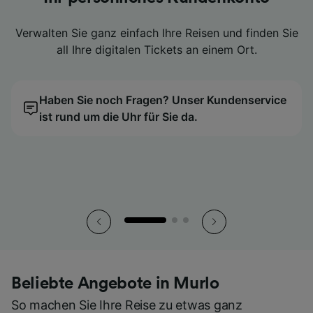
ist Geschichte
ist Geschichte
ist Geschichte
Verwalten Sie ganz einfach Ihre Reisen und finden Sie
Verwalten Sie ganz einfach Ihre Reisen und finden Sie
Verwalten Sie ganz einfach Ihre Reisen und finden Sie
Dann vergleichen Sie Ihre Tickets ganz einfach mit
Dann vergleichen Sie Ihre Tickets ganz einfach mit
Dann vergleichen Sie Ihre Tickets ganz einfach mit
all Ihre digitalen Tickets an einem Ort.
all Ihre digitalen Tickets an einem Ort.
all Ihre digitalen Tickets an einem Ort.
unserem Preiskalender.
unserem Preiskalender.
unserem Preiskalender.
Nutzen Sie stattdessen die praktischen digitalen
Nutzen Sie stattdessen die praktischen digitalen
Nutzen Sie stattdessen die praktischen digitalen
Tickets direkt in der App.
Tickets direkt in der App.
Tickets direkt in der App.
Haben Sie noch Fragen? Unser Kundenservice
Wir finden den günstigsten Reisetag für Sie!
Haben Sie noch Fragen? Unser Kundenservice
Wir finden den günstigsten Reisetag für Sie!
Haben Sie noch Fragen? Unser Kundenservice
Wir finden den günstigsten Reisetag für Sie!
ist rund um die Uhr für Sie da.
ist rund um die Uhr für Sie da.
ist rund um die Uhr für Sie da.
So haben Sie all Ihre Tickets stets griffbereit.
So haben Sie all Ihre Tickets stets griffbereit.
So haben Sie all Ihre Tickets stets griffbereit.
Beliebte Angebote in Murlo
So machen Sie Ihre Reise zu etwas ganz