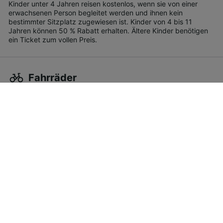
Kinder unter 4 Jahren reisen kostenlos, wenn sie von einer
erwachsenen Person begleitet werden und ihnen kein
bestimmter Sitzplatz zugewiesen ist. Kinder von 4 bis 11
Jahren können 50 % Rabatt erhalten. Ältere Kinder benötigen
ein Ticket zum vollen Preis.
Fahrräder
Sie können Ihr Fahrrad, Hoverboard, Monowheel oder E-
Scooter kostenlos mit an Bord nehmen, wenn diese
zusammengeklappt werden können und die Maße 120 x 80 x
45 cm nicht überschreiten.
Wenn Ihr Fahrrad nicht zusammengeklappt werden kann,
müssen Sie ein Fahrradticket oder ein zusätzliches 2. Klasse-
Ticket kaufen.
Haustiere
Kleine Haustiere können kostenlos in den Regionalzügen von
Trenitalia mitgenommen werden, sofern diese in einer Box oder