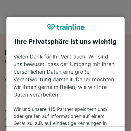
Home
Bahnfahrplan
Siena nach Murlo
Ihre Privatsphäre ist uns wichtig
Reisen Sie mit dem Zug in 47 Minuten
Vielen Dank für Ihr Vertrauen. Wir sind
von Siena nach Murlo
uns bewusst, dass der Umgang mit Ihren
persönlichen Daten eine große
Wenn Sie mehr über die Reise von Siena nach Murlo
Verantwortung darstellt. Daher möchten
mit dem Zug erfahren möchten, suchen Sie nicht
wir Ihnen gerne mitteilen, wie wir Ihre
länger!
Daten verarbeiten.
Die schnellste Reisezeit auf dieser Strecke beträgt 47
Wir und unsere
115
Partner speichern und/
Minuten, wobei etwa 2 Züge am Tag die 25 km
oder greifen auf Informationen auf einem
zwischen den beiden Bahnhöfen zurücklegen. Mit den
Gerät zu, z.B. auf eindeutige Kennungen in
verfügbaren direkten Verbindungen können Sie es sich
Cookies, um personenbezogene Daten zu