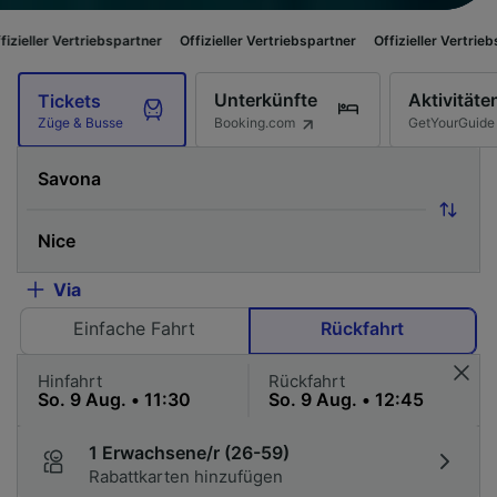
ebspartner
Offizieller Vertriebspartner
Offizieller Vertriebspartner
Offi
Unterkünfte
Aktivitäte
Tickets
Booking.com
GetYourGuide
Züge & Busse
Via
Einfache Fahrt
Rückfahrt
Hinfahrt
Rückfahrt
1 Erwachsene/r (26-59)
Rabattkarten hinzufügen