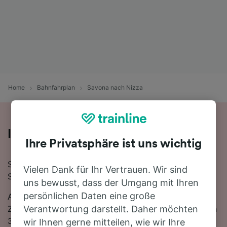
Home
Bahnfahrplan
Savona nach Nizza
Ihre Zugfahrt von Savona nach Nizza
Ihre Privatsphäre ist uns wichtig
Sie planen eine Zugfahrt von Savona nach Nizza?
Vielen Dank für Ihr Vertrauen. Wir sind
Starten Sie jetzt Ihre Suche!
uns bewusst, dass der Umgang mit Ihren
persönlichen Daten eine große
Auf der 117 km langen Strecke fahren in der Regel 22
Züge, die schnellste Reisezeit beträgt dabei 2 Stunden
Verantwortung darstellt. Daher möchten
38 Minuten. Sie müssen unterwegs 1-mal umsteigen,
wir Ihnen gerne mitteilen, wie wir Ihre