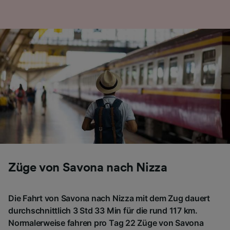
Folgendes bereitzustellen:
Verwendung genauer Standortdaten.
Endgeräteeigenschaften zur Identifikation
aktiv abfragen. Speichern von oder Zugriff auf
Informationen auf einem Endgerät.
Personalisierte Werbung und Inhalte, Messung
von Werbeleistung und der Performance von
Inhalten, Zielgruppenforschung sowie
Entwicklung und Verbesserung von
Angeboten.
Liste der Partner (Lieferanten)
Züge von Savona nach Nizza
Die Fahrt von Savona nach Nizza mit dem Zug dauert
durchschnittlich 3 Std 33 Min für die rund 117 km.
Normalerweise fahren pro Tag 22 Züge von Savona