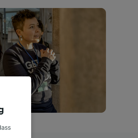
g
dass