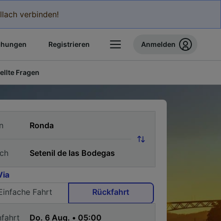
llach verbinden!
chungen
Registrieren
Anmelden
ellte Fragen
n
ch
Via
Einfache Fahrt
Rückfahrt
nfahrt