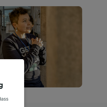
g
dass