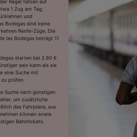
der Regel fahren auf
 etwa 1 Zug am Tag.
rücklehnen und
as Bodegas sind keine
rkehren Renfe-Züge. Die
de las Bodegas beträgt 11
degas starten bei 2.80 €
stiger sein kann als sie
ie eine Suche mit
 zu prüfen.
hre Suche nach günstigen
eiter, um zusätzliche
eßlich des Fahrplans, aus
ntnehmen können sowie
stigen Bahntickets.