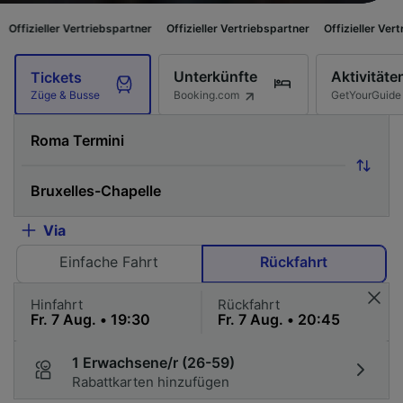
triebspartner
Offizieller Vertriebspartner
Offizieller Vertriebspartner
O
Unterkünfte
Aktivitäte
Tickets
Booking.com
GetYourGuide
Züge & Busse
Via
Einfache Fahrt
Rückfahrt
Hinfahrt
Rückfahrt
1 Erwachsene/r (26-59)
Rabattkarten hinzufügen