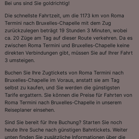
werden unseren Partnern signalisiert und
Bei uns sind Sie goldrichtig!
haben keinen Einfluss auf Surfdaten. Ihre
Daten werden nicht für Tracking-Zwecke
Die schnellste Fahrtzeit, um die 1173 km von Roma
verwendet, wenn Sie uns gebeten haben, Ihr
Termini nach Bruxelles-Chapelle mit dem Zug
Surfverhalten nicht zu verfolgen.
zurückzulegen beträgt 19 Stunden 3 Minuten, wobei
ca. 20 Züge am Tag auf dieser Route verkehren. Da es
Wir und unsere Partner verarbeiten Daten, um
zwischen Roma Termini und Bruxelles-Chapelle keine
Folgendes bereitzustellen:
direkten Verbindungen gibt, müssen Sie auf Ihrer Fahrt
Verwendung genauer Standortdaten.
3 umsteigen.
Endgeräteeigenschaften zur Identifikation
aktiv abfragen. Speichern von oder Zugriff auf
Buchen Sie Ihre Zugtickets von Roma Termini nach
Informationen auf einem Endgerät.
Bruxelles-Chapelle im Voraus, anstatt sie am Tag
Personalisierte Werbung und Inhalte, Messung
selbst zu kaufen, und Sie werden die günstigsten
von Werbeleistung und der Performance von
Inhalten, Zielgruppenforschung sowie
Tarife ergattern. Sie können die Preise für Fahrten von
Entwicklung und Verbesserung von
Roma Termini nach Bruxelles-Chapelle in unserem
Angeboten.
Reiseplaner einsehen.
Liste der Partner (Lieferanten)
Sind Sie bereit für Ihre Buchung? Starten Sie noch
heute Ihre Suche nach günstigen Bahntickets. Weiter
unten finden Sie zusätzliche Informationen über die