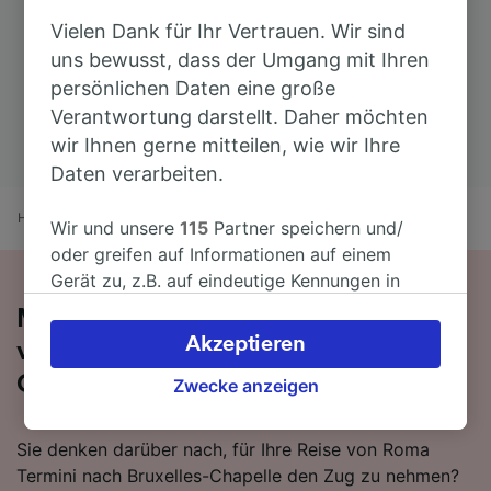
Vielen Dank für Ihr Vertrauen. Wir sind
uns bewusst, dass der Umgang mit Ihren
persönlichen Daten eine große
Verantwortung darstellt. Daher möchten
wir Ihnen gerne mitteilen, wie wir Ihre
Daten verarbeiten.
Home
Bahnfahrplan
Roma Termini nach Bruxelles-Chapelle
Wir und unsere
115
Partner speichern und/
oder greifen auf Informationen auf einem
Gerät zu, z.B. auf eindeutige Kennungen in
Cookies, um personenbezogene Daten zu
Mit dem Zug in 19 Stunden 3 Minuten
verarbeiten. Sie können Ihre Präferenzen
Akzeptieren
von Roma Termini nach Bruxelles-
akzeptieren oder verwalten, einschließlich
Chapelle
Ihres Widerspruchsrechts bei berechtigtem
Zwecke anzeigen
Interesse. Klicken Sie dazu bitte unten oder
besuchen Sie jederzeit die Seite der
Sie denken darüber nach, für Ihre Reise von Roma
Datenschutzrichtlinie. Diese Präferenzen
Termini nach Bruxelles-Chapelle den Zug zu nehmen?