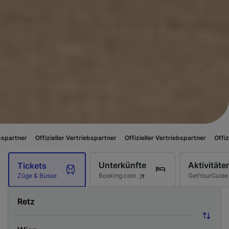
fizieller Vertriebspartner
Offizieller Vertriebspartner
Offizieller Vertrie
Unterkünfte
Aktivitäte
Tickets
Booking.com
GetYourGuide
Züge & Busse