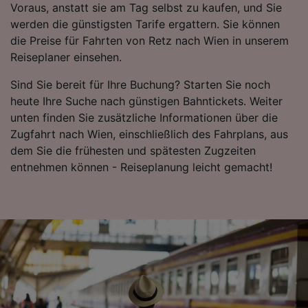
Voraus, anstatt sie am Tag selbst zu kaufen, und Sie
verwendet, wenn Sie uns gebeten haben, Ihr
werden die günstigsten Tarife ergattern. Sie können
Surfverhalten nicht zu verfolgen.
die Preise für Fahrten von Retz nach Wien in unserem
Reiseplaner einsehen.
Wir und unsere Partner verarbeiten Daten, um
Folgendes bereitzustellen:
Sind Sie bereit für Ihre Buchung? Starten Sie noch
Verwendung genauer Standortdaten.
heute Ihre Suche nach günstigen Bahntickets. Weiter
Endgeräteeigenschaften zur Identifikation
aktiv abfragen. Speichern von oder Zugriff auf
unten finden Sie zusätzliche Informationen über die
Informationen auf einem Endgerät.
Zugfahrt nach Wien, einschließlich des Fahrplans, aus
Personalisierte Werbung und Inhalte, Messung
dem Sie die frühesten und spätesten Zugzeiten
von Werbeleistung und der Performance von
entnehmen können - Reiseplanung leicht gemacht!
Inhalten, Zielgruppenforschung sowie
Entwicklung und Verbesserung von
Angeboten.
Liste der Partner (Lieferanten)