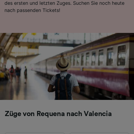
des ersten und letzten Zuges. Suchen Sie noch heute
Folgendes bereitzustellen:
nach passenden Tickets!
Verwendung genauer Standortdaten.
Endgeräteeigenschaften zur Identifikation
aktiv abfragen. Speichern von oder Zugriff auf
Informationen auf einem Endgerät.
Personalisierte Werbung und Inhalte, Messung
von Werbeleistung und der Performance von
Inhalten, Zielgruppenforschung sowie
Entwicklung und Verbesserung von
Angeboten.
Liste der Partner (Lieferanten)
Züge von Requena nach Valencia