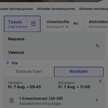
bspartner
Offizieller Vertriebspartner
Offizieller Vertriebspartner
Offiz
Unterkünfte
Aktivitäte
Tickets
Booking.com
GetYourGuide
Züge & Busse
Via
Einfache Fahrt
Rückfahrt
Hinfahrt
Rückfahrt
1 Erwachsene/r (26-59)
Rabattkarten hinzufügen