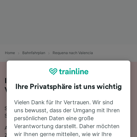
Home
Bahnfahrplan
Requena nach Valencia
Ihre Zugfahrt von Requena nach
Ihre Privatsphäre ist uns wichtig
Valencia
Vielen Dank für Ihr Vertrauen. Wir sind
Sie planen eine Zugfahrt von Requena nach Valencia?
uns bewusst, dass der Umgang mit Ihren
Starten Sie jetzt Ihre Suche!
persönlichen Daten eine große
Verantwortung darstellt. Daher möchten
Auf der 63 km langen Strecke fahren in der Regel 7
wir Ihnen gerne mitteilen, wie wir Ihre
Züge, die schnellste Reisezeit beträgt dabei 1 Stunde