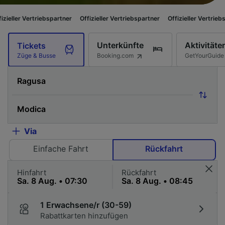
riebspartner
Offizieller Vertriebspartner
Offizieller Vertriebspartner
Of
Unterkünfte
Aktivitäte
Tickets
Booking.com
GetYourGuide
Züge & Busse
Via
Einfache Fahrt
Rückfahrt
Hinfahrt
Rückfahrt
1 Erwachsene/r (30-59)
Rabattkarten hinzufügen