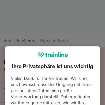
Home
Bahnfahrplan
Ragusa nach Modica
Reisen Sie mit dem Zug in 19 Minuten
Ihre Privatsphäre ist uns wichtig
von Ragusa nach Modica
Vielen Dank für Ihr Vertrauen. Wir sind
Wenn Sie mehr über die Reise von Ragusa nach
uns bewusst, dass der Umgang mit Ihren
Modica mit dem Zug erfahren möchten, suchen Sie
persönlichen Daten eine große
nicht länger!
Verantwortung darstellt. Daher möchten
wir Ihnen gerne mitteilen, wie wir Ihre
Die schnellste Reisezeit auf dieser Strecke beträgt 19