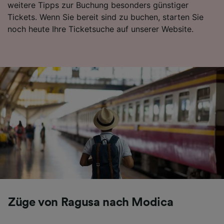
weitere Tipps zur Buchung besonders günstiger
Folgendes bereitzustellen:
Tickets. Wenn Sie bereit sind zu buchen, starten Sie
Verwendung genauer Standortdaten.
noch heute Ihre Ticketsuche auf unserer Website.
Endgeräteeigenschaften zur Identifikation
aktiv abfragen. Speichern von oder Zugriff auf
Informationen auf einem Endgerät.
Personalisierte Werbung und Inhalte, Messung
von Werbeleistung und der Performance von
Inhalten, Zielgruppenforschung sowie
Entwicklung und Verbesserung von
Angeboten.
Liste der Partner (Lieferanten)
Züge von Ragusa nach Modica