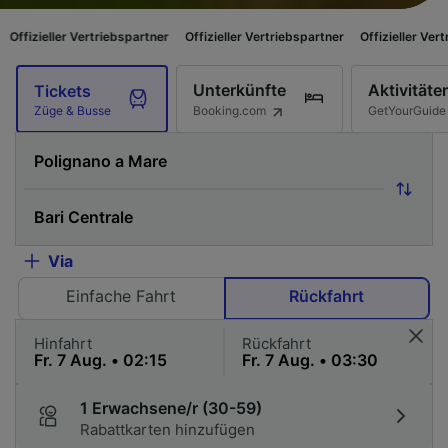
Vertriebspartner
Offizieller Vertriebspartner
Offizieller Vertriebspartner
Unterkünfte
Aktivitäte
Tickets
Booking.com
GetYourGuide
Züge & Busse
Via
Einfache Fahrt
Rückfahrt
Hinfahrt
Rückfahrt
1 Erwachsene/r (30-59)
Rabattkarten hinzufügen