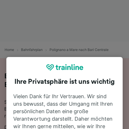
Home
Bahnfahrplan
Polignano a Mare nach Bari Centrale
Bequem von Polignano a Mare nach
Ihre Privatsphäre ist uns wichtig
Bari Centrale - nehmen Sie den Zug!
Vielen Dank für Ihr Vertrauen. Wir sind
Sie wollen mit dem Zug von Polignano a Mare nach
uns bewusst, dass der Umgang mit Ihren
Bari Centrale reisen? Dann sind Sie bei uns genau
persönlichen Daten eine große
richtig!
Verantwortung darstellt. Daher möchten
wir Ihnen gerne mitteilen, wie wir Ihre
Die Fahrtzeit beträgt mit der schnellsten Verbindung