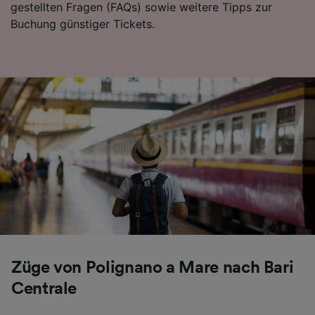
gestellten Fragen (FAQs) sowie weitere Tipps zur
Folgendes bereitzustellen:
Buchung günstiger Tickets.
Verwendung genauer Standortdaten.
Endgeräteeigenschaften zur Identifikation
aktiv abfragen. Speichern von oder Zugriff auf
Informationen auf einem Endgerät.
Personalisierte Werbung und Inhalte, Messung
von Werbeleistung und der Performance von
Inhalten, Zielgruppenforschung sowie
Entwicklung und Verbesserung von
Angeboten.
Liste der Partner (Lieferanten)
Züge von Polignano a Mare nach Bari
Centrale