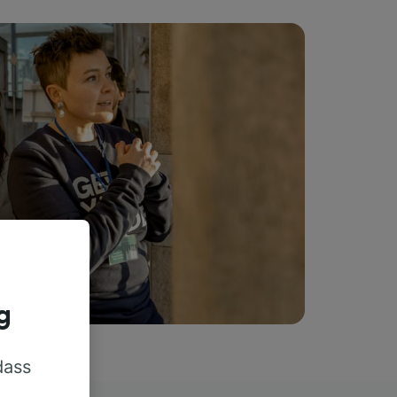
g
dass