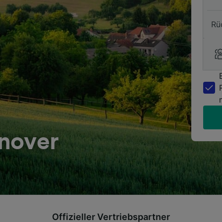
Rü
nover
Offizieller Vertriebspartner