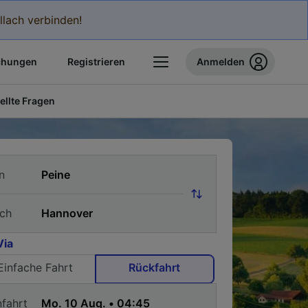
llach verbinden!
chungen
Registrieren
Anmelden
ellte Fragen
n
ch
Via
Einfache Fahrt
Rückfahrt
nfahrt