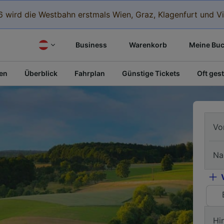
 wird die Westbahn erstmals Wien, Graz, Klagenfurt und Vi
Business
Warenkorb
Meine Bu
fen
Überblick
Fahrplan
Günstige Tickets
Oft gest
Vo
Na
Hi