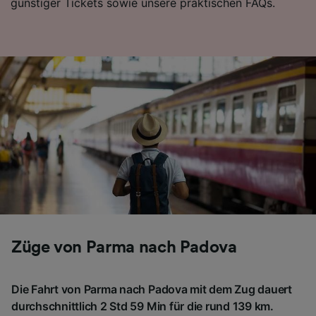
günstiger Tickets sowie unsere praktischen FAQs.
Folgendes bereitzustellen:
Verwendung genauer Standortdaten.
Endgeräteeigenschaften zur Identifikation
aktiv abfragen. Speichern von oder Zugriff auf
Informationen auf einem Endgerät.
Personalisierte Werbung und Inhalte, Messung
von Werbeleistung und der Performance von
Inhalten, Zielgruppenforschung sowie
Entwicklung und Verbesserung von
Angeboten.
Liste der Partner (Lieferanten)
Züge von Parma nach Padova
Die Fahrt von Parma nach Padova mit dem Zug dauert
durchschnittlich 2 Std 59 Min für die rund 139 km.