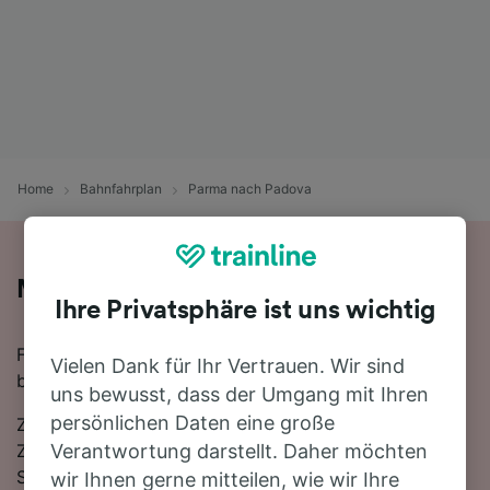
Home
Bahnfahrplan
Parma nach Padova
Mit der Bahn von Parma nach Padova
Ihre Privatsphäre ist uns wichtig
Für eine Zugfahrt von Parma nach Padova finden Sie
Vielen Dank für Ihr Vertrauen. Wir sind
bei uns alles, was Sie brauchen.
uns bewusst, dass der Umgang mit Ihren
persönlichen Daten eine große
Zwischen Parma und Padova verkehren ungefähr 15
Züge am Tag, die mit der schnellsten Verbindung 2
Verantwortung darstellt. Daher möchten
Stunden 21 Minuten für die Strecke von 139 km
wir Ihnen gerne mitteilen, wie wir Ihre