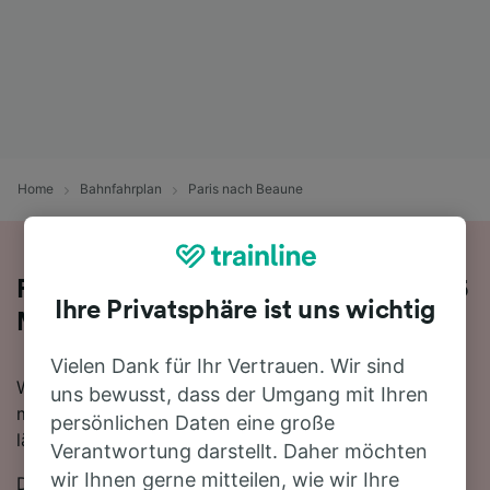
Home
Bahnfahrplan
Paris nach Beaune
Reisen Sie mit dem Zug in 2 Stunden 5
Ihre Privatsphäre ist uns wichtig
Minuten von Paris nach Beaune
Vielen Dank für Ihr Vertrauen. Wir sind
Wenn Sie mehr über die Reise von Paris nach Beaune
uns bewusst, dass der Umgang mit Ihren
mit dem Zug erfahren möchten, suchen Sie nicht
persönlichen Daten eine große
länger!
Verantwortung darstellt. Daher möchten
wir Ihnen gerne mitteilen, wie wir Ihre
Die schnellste Reisezeit auf dieser Strecke beträgt 2