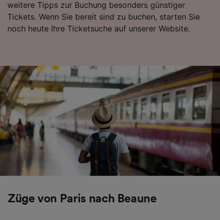
weitere Tipps zur Buchung besonders günstiger
Folgendes bereitzustellen:
Tickets. Wenn Sie bereit sind zu buchen, starten Sie
Verwendung genauer Standortdaten.
noch heute Ihre Ticketsuche auf unserer Website.
Endgeräteeigenschaften zur Identifikation
aktiv abfragen. Speichern von oder Zugriff auf
Informationen auf einem Endgerät.
Personalisierte Werbung und Inhalte, Messung
von Werbeleistung und der Performance von
Inhalten, Zielgruppenforschung sowie
Entwicklung und Verbesserung von
Angeboten.
Liste der Partner (Lieferanten)
Züge von Paris nach Beaune