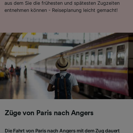
aus dem Sie die frühesten und spätesten Zugzeiten
Folgendes bereitzustellen:
entnehmen können - Reiseplanung leicht gemacht!
Verwendung genauer Standortdaten.
Endgeräteeigenschaften zur Identifikation
aktiv abfragen. Speichern von oder Zugriff auf
Informationen auf einem Endgerät.
Personalisierte Werbung und Inhalte, Messung
von Werbeleistung und der Performance von
Inhalten, Zielgruppenforschung sowie
Entwicklung und Verbesserung von
Angeboten.
Liste der Partner (Lieferanten)
Züge von Paris nach Angers
Die Fahrt von Paris nach Angers mit dem Zug dauert