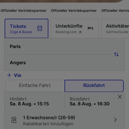
triebspartner
Offizieller Vertriebspartner
Offizieller Vertriebspartner
O
Unterkünfte
Aktivitäte
Tickets
Booking.com
GetYourGuide
Züge & Busse
Via
Einfache Fahrt
Rückfahrt
Hinfahrt
Rückfahrt
1 Erwachsene/r (26-59)
Rabattkarten hinzufügen