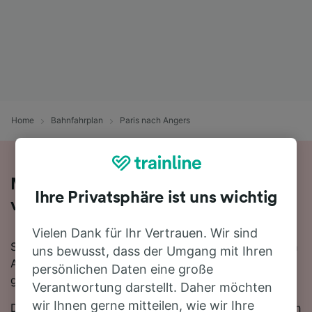
Home
Bahnfahrplan
Paris nach Angers
Mit dem Zug in 1 Stunde 21 Minuten
Ihre Privatsphäre ist uns wichtig
von Paris nach Angers
Vielen Dank für Ihr Vertrauen. Wir sind
Sie denken darüber nach, für Ihre Reise von Paris nach
uns bewusst, dass der Umgang mit Ihren
Angers den Zug zu nehmen? Bei uns sind Sie
persönlichen Daten eine große
goldrichtig!
Verantwortung darstellt. Daher möchten
wir Ihnen gerne mitteilen, wie wir Ihre
Die schnellste Fahrtzeit, um die 265 km von Paris nach