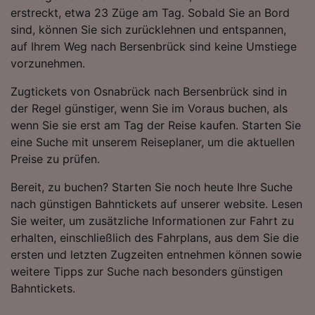
verwendet, wenn Sie uns gebeten haben, Ihr
erstreckt, etwa 23 Züge am Tag. Sobald Sie an Bord
Surfverhalten nicht zu verfolgen.
sind, können Sie sich zurücklehnen und entspannen,
Wir und unsere Partner verarbeiten Daten, um
auf Ihrem Weg nach Bersenbrück sind keine Umstiege
Folgendes bereitzustellen:
vorzunehmen.
Verwendung genauer Standortdaten.
Endgeräteeigenschaften zur Identifikation
Zugtickets von Osnabrück nach Bersenbrück sind in
aktiv abfragen. Speichern von oder Zugriff auf
der Regel günstiger, wenn Sie im Voraus buchen, als
Informationen auf einem Endgerät.
wenn Sie sie erst am Tag der Reise kaufen. Starten Sie
Personalisierte Werbung und Inhalte, Messung
eine Suche mit unserem Reiseplaner, um die aktuellen
von Werbeleistung und der Performance von
Preise zu prüfen.
Inhalten, Zielgruppenforschung sowie
Entwicklung und Verbesserung von
Bereit, zu buchen? Starten Sie noch heute Ihre Suche
Angeboten.
nach günstigen Bahntickets auf unserer website. Lesen
Liste der Partner (Lieferanten)
Sie weiter, um zusätzliche Informationen zur Fahrt zu
erhalten, einschließlich des Fahrplans, aus dem Sie die
ersten und letzten Zugzeiten entnehmen können sowie
weitere Tipps zur Suche nach besonders günstigen
Bahntickets.