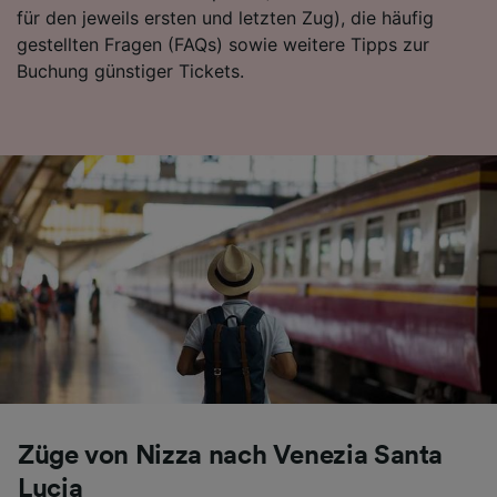
für den jeweils ersten und letzten Zug), die häufig
Folgendes bereitzustellen:
gestellten Fragen (FAQs) sowie weitere Tipps zur
Verwendung genauer Standortdaten.
Endgeräteeigenschaften zur Identifikation
Buchung günstiger Tickets.
aktiv abfragen. Speichern von oder Zugriff auf
Informationen auf einem Endgerät.
Personalisierte Werbung und Inhalte, Messung
von Werbeleistung und der Performance von
Inhalten, Zielgruppenforschung sowie
Entwicklung und Verbesserung von
Angeboten.
Liste der Partner (Lieferanten)
Züge von Nizza nach Venezia Santa
Lucia