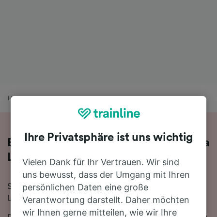
Home
Bahnfahrplan
Nizza nach Venezia Santa Lucia
Ihre Privatsphäre ist uns wichtig
Bequem von Nizza nach Venezia Santa
Lucia - nehmen Sie den Zug!
Vielen Dank für Ihr Vertrauen. Wir sind
uns bewusst, dass der Umgang mit Ihren
Sie wollen mit dem Zug von Nizza nach Venezia Santa
persönlichen Daten eine große
Lucia reisen? Dann sind Sie bei uns genau richtig!
Verantwortung darstellt. Daher möchten
wir Ihnen gerne mitteilen, wie wir Ihre
Die Fahrtzeit beträgt mit der schnellsten Verbindung 9