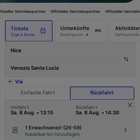
triebspartner
Offizieller Vertriebspartner
Offizieller Vertriebspartner
Of
Unterkünfte
Aktivitäte
Tickets
Booking.com
GetYourGuide
Züge & Busse
Via
Einfache Fahrt
Rückfahrt
Hinfahrt
Rückfahrt
1 Erwachsene/r (26-59)
Rabattkarten hinzufügen