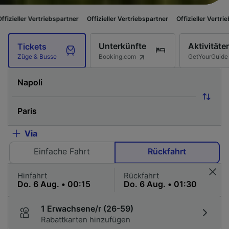
iebspartner
Offizieller Vertriebspartner
Offizieller Vertriebspartner
Off
Unterkünfte
Aktivitäte
Tickets
Booking.com
GetYourGuide
Züge & Busse
Via
Einfache Fahrt
Rückfahrt
Hinfahrt
Rückfahrt
1 Erwachsene/r (26-59)
Rabattkarten hinzufügen