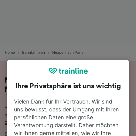
Home
Bahnfahrplan
Neapel nach Paris
Mit dem Zug in 12 Stunden 43
Ihre Privatsphäre ist uns wichtig
Minuten von Neapel nach Paris
Vielen Dank für Ihr Vertrauen. Wir sind
Sie denken darüber nach, für Ihre Reise von Neapel
uns bewusst, dass der Umgang mit Ihren
nach Paris den Zug zu nehmen? Bei uns sind Sie
persönlichen Daten eine große
goldrichtig!
Verantwortung darstellt. Daher möchten
wir Ihnen gerne mitteilen, wie wir Ihre
Die schnellste Fahrtzeit, um die 1291 km von Neapel