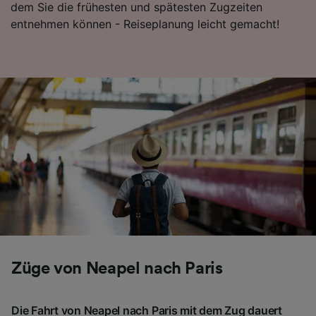
dem Sie die frühesten und spätesten Zugzeiten
Folgendes bereitzustellen:
entnehmen können - Reiseplanung leicht gemacht!
Verwendung genauer Standortdaten.
Endgeräteeigenschaften zur Identifikation
aktiv abfragen. Speichern von oder Zugriff auf
Informationen auf einem Endgerät.
Personalisierte Werbung und Inhalte, Messung
von Werbeleistung und der Performance von
Inhalten, Zielgruppenforschung sowie
Entwicklung und Verbesserung von
Angeboten.
Liste der Partner (Lieferanten)
Züge von Neapel nach Paris
Die Fahrt von Neapel nach Paris mit dem Zug dauert