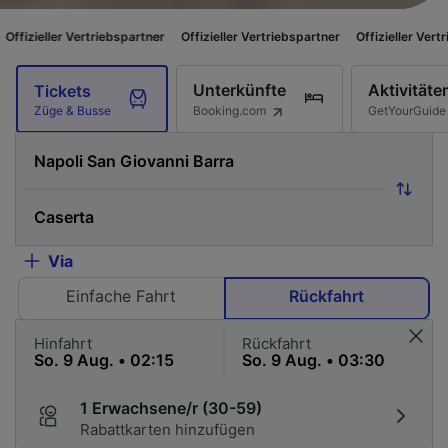
rtriebspartner
Offizieller Vertriebspartner
Offizieller Vertriebspartner
O
Unterkünfte
Aktivitäte
Tickets
Booking.com
GetYourGuide
Züge & Busse
Via
Einfache Fahrt
Rückfahrt
Hinfahrt
Rückfahrt
1 Erwachsene/r (30-59)
Rabattkarten hinzufügen