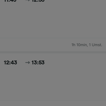
1h 10min
,
1 Umst.
12:43
13:53