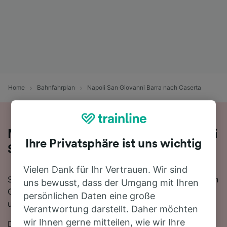
Home
Bahnfahrplan
Napoli San Giovanni Barra nach Caserta
Mit dem Zug in 57 Minuten von Napoli
Ihre Privatsphäre ist uns wichtig
San Giovanni Barra nach Caserta
Vielen Dank für Ihr Vertrauen. Wir sind
Sie denken darüber nach, für Ihre Reise von Napoli San
uns bewusst, dass der Umgang mit Ihren
Giovanni Barra nach Caserta den Zug zu nehmen? Bei
persönlichen Daten eine große
uns sind Sie goldrichtig!
Verantwortung darstellt. Daher möchten
wir Ihnen gerne mitteilen, wie wir Ihre
Die schnellste Fahrtzeit, um die 26 km von Napoli San