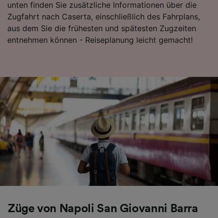
unten finden Sie zusätzliche Informationen über die
Folgendes bereitzustellen:
Zugfahrt nach Caserta, einschließlich des Fahrplans,
Verwendung genauer Standortdaten.
aus dem Sie die frühesten und spätesten Zugzeiten
Endgeräteeigenschaften zur Identifikation
aktiv abfragen. Speichern von oder Zugriff auf
entnehmen können - Reiseplanung leicht gemacht!
Informationen auf einem Endgerät.
Personalisierte Werbung und Inhalte, Messung
von Werbeleistung und der Performance von
Inhalten, Zielgruppenforschung sowie
Entwicklung und Verbesserung von
Angeboten.
Liste der Partner (Lieferanten)
Züge von Napoli San Giovanni Barra