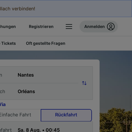
llach verbinden!
chungen
Registrieren
Anmelden
 Tickets
Oft gestellte Fragen
n
ch
Via
Einfache Fahrt
Rückfahrt
nfahrt