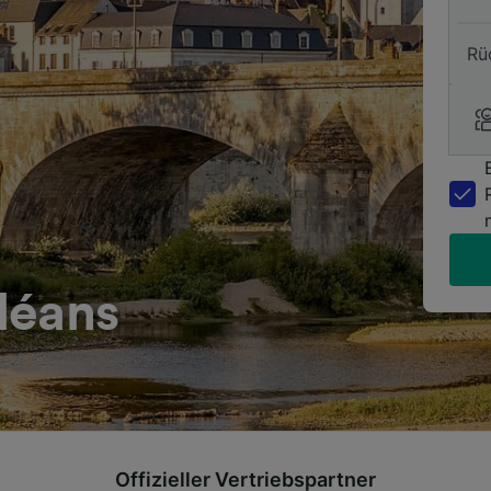
Rü
léans
Offizieller Vertriebspartner