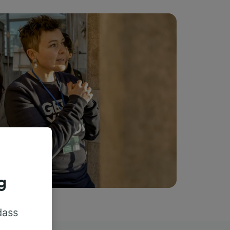
g
dass