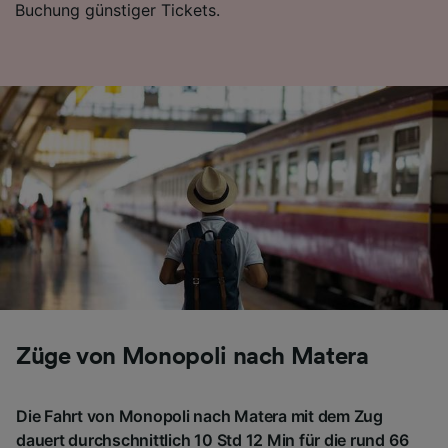
Buchung günstiger Tickets.
Folgendes bereitzustellen:
Verwendung genauer Standortdaten.
Endgeräteeigenschaften zur Identifikation
aktiv abfragen. Speichern von oder Zugriff auf
Informationen auf einem Endgerät.
Personalisierte Werbung und Inhalte, Messung
von Werbeleistung und der Performance von
Inhalten, Zielgruppenforschung sowie
Entwicklung und Verbesserung von
Angeboten.
Liste der Partner (Lieferanten)
Züge von Monopoli nach Matera
Die Fahrt von Monopoli nach Matera mit dem Zug
dauert durchschnittlich 10 Std 12 Min für die rund 66