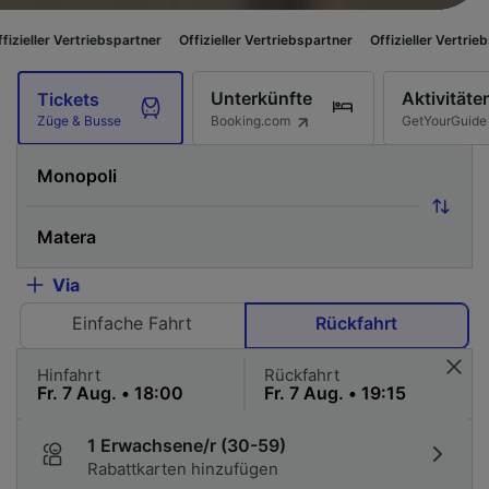
spartner
Offizieller Vertriebspartner
Offizieller Vertriebspartner
Offizie
Unterkünfte
Aktivitäte
Tickets
Booking.com
GetYourGuide
Züge & Busse
Via
Einfache Fahrt
Rückfahrt
Hinfahrt
Rückfahrt
1 Erwachsene/r (30-59)
Rabattkarten hinzufügen