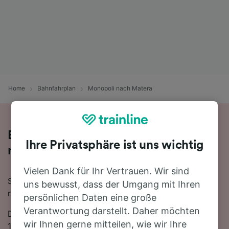
Home
Bahnfahrplan
Monopoli nach Matera
Bequem von Monopoli nach Matera -
Ihre Privatsphäre ist uns wichtig
nehmen Sie den Zug!
Vielen Dank für Ihr Vertrauen. Wir sind
Sie wollen mit dem Zug von Monopoli nach Matera
uns bewusst, dass der Umgang mit Ihren
reisen? Dann sind Sie bei uns genau richtig!
persönlichen Daten eine große
Verantwortung darstellt. Daher möchten
Die Fahrtzeit beträgt mit der schnellsten Verbindung
wir Ihnen gerne mitteilen, wie wir Ihre
10 Stunden 12 Minuten. Auf der 66 km langen Strecke