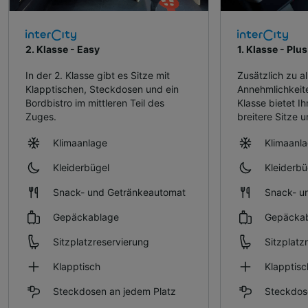
2. Klasse - Easy
1. Klasse - Plus
In der 2. Klasse gibt es Sitze mit
Zusätzlich zu al
Klapptischen, Steckdosen und ein
Annehmlichkeit
Bordbistro im mittleren Teil des
Klasse bietet Ih
Zuges.
breitere Sitze u
Klimaanlage
Klimaanl
Kleiderbügel
Kleiderbü
Snack- und Getränkeautomat
Snack- u
Gepäckablage
Gepäcka
Sitzplatzreservierung
Sitzplatz
Klapptisch
Klapptisc
Steckdosen an jedem Platz
Steckdos