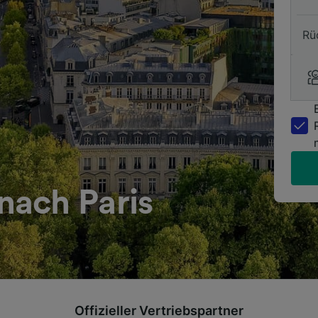
Rü
ach Paris
Offizieller Vertriebspartner