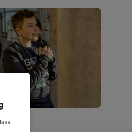
g
dass