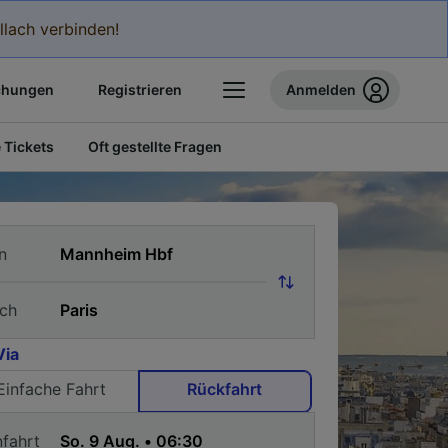
llach verbinden!
chungen
Registrieren
Anmelden
 Tickets
Oft gestellte Fragen
n
ch
Via
Einfache Fahrt
Rückfahrt
nfahrt