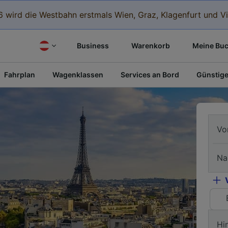
 wird die Westbahn erstmals Wien, Graz, Klagenfurt und Vi
Business
Warenkorb
Meine Bu
Fahrplan
Wagenklassen
Services an Bord
Günstige
Vo
Na
Hi