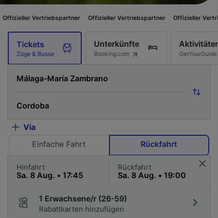
triebspartner
Offizieller Vertriebspartner
Offizieller Vertriebspartner
O
Unterkünfte
Aktivitäte
Tickets
Booking.com
GetYourGuide
Züge & Busse
Via
Einfache Fahrt
Rückfahrt
Hinfahrt
Rückfahrt
1 Erwachsene/r (26-59)
Rabattkarten hinzufügen