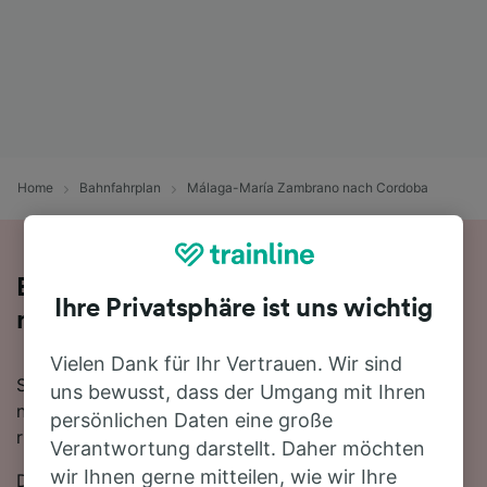
Home
Bahnfahrplan
Málaga-María Zambrano nach Cordoba
Bequem von Málaga-María Zambrano
Ihre Privatsphäre ist uns wichtig
nach Cordoba - nehmen Sie den Zug!
Vielen Dank für Ihr Vertrauen. Wir sind
Sie wollen mit dem Zug von Málaga-María Zambrano
uns bewusst, dass der Umgang mit Ihren
nach Cordoba reisen? Dann sind Sie bei uns genau
persönlichen Daten eine große
richtig!
Verantwortung darstellt. Daher möchten
wir Ihnen gerne mitteilen, wie wir Ihre
Die Fahrtzeit beträgt mit der schnellsten Verbindung