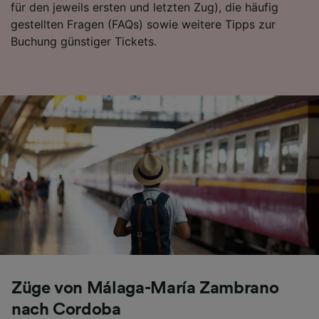
für den jeweils ersten und letzten Zug), die häufig
Folgendes bereitzustellen:
gestellten Fragen (FAQs) sowie weitere Tipps zur
Verwendung genauer Standortdaten.
Buchung günstiger Tickets.
Endgeräteeigenschaften zur Identifikation
aktiv abfragen. Speichern von oder Zugriff auf
Informationen auf einem Endgerät.
Personalisierte Werbung und Inhalte, Messung
von Werbeleistung und der Performance von
Inhalten, Zielgruppenforschung sowie
Entwicklung und Verbesserung von
Angeboten.
Liste der Partner (Lieferanten)
Züge von Málaga-María Zambrano
nach Cordoba