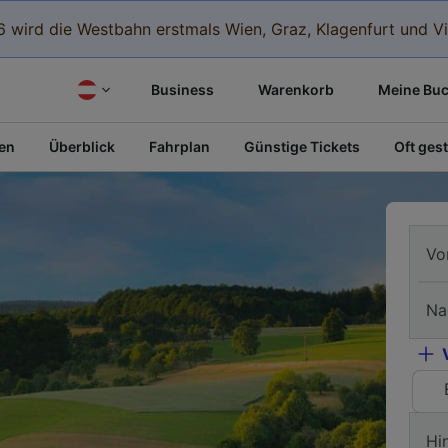
 wird die Westbahn erstmals Wien, Graz, Klagenfurt und Vi
Business
Warenkorb
Meine Bu
fen
Überblick
Fahrplan
Günstige Tickets
Oft gest
Vo
Na
Hi