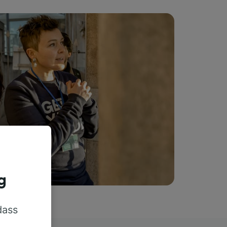
g
dass