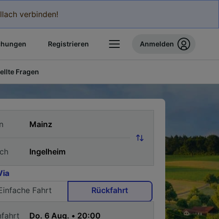
llach verbinden!
chungen
Registrieren
Anmelden
ellte Fragen
n
ch
Via
Einfache Fahrt
Rückfahrt
nfahrt