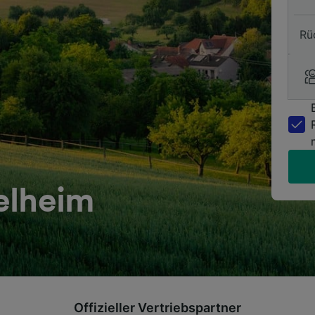
Rü
elheim
Offizieller Vertriebspartner