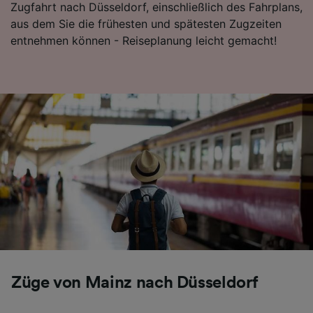
Zugfahrt nach Düsseldorf, einschließlich des Fahrplans,
Folgendes bereitzustellen:
aus dem Sie die frühesten und spätesten Zugzeiten
Verwendung genauer Standortdaten.
entnehmen können - Reiseplanung leicht gemacht!
Endgeräteeigenschaften zur Identifikation
aktiv abfragen. Speichern von oder Zugriff auf
Informationen auf einem Endgerät.
Personalisierte Werbung und Inhalte, Messung
von Werbeleistung und der Performance von
Inhalten, Zielgruppenforschung sowie
Entwicklung und Verbesserung von
Angeboten.
Liste der Partner (Lieferanten)
Züge von Mainz nach Düsseldorf