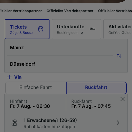
riebspartner
Offizieller Vertriebspartner
Offizieller Vertriebspartner
Off
Unterkünfte
Aktivitäte
Tickets
Booking.com
GetYourGuide
Züge & Busse
Via
Einfache Fahrt
Rückfahrt
Hinfahrt
Rückfahrt
1 Erwachsene/r (26-59)
Rabattkarten hinzufügen