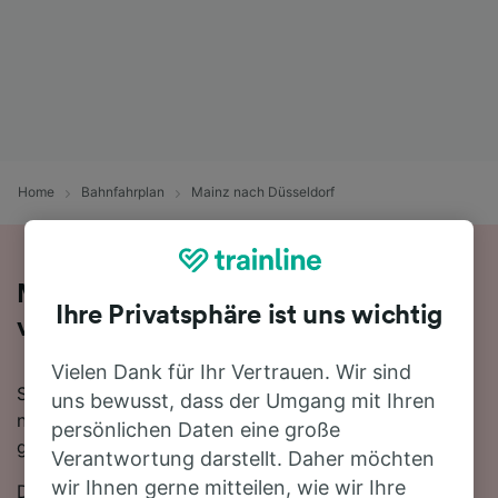
Home
Bahnfahrplan
Mainz nach Düsseldorf
Mit dem Zug in 1 Stunde 50 Minuten
Ihre Privatsphäre ist uns wichtig
von Mainz nach Düsseldorf
Vielen Dank für Ihr Vertrauen. Wir sind
Sie denken darüber nach, für Ihre Reise von Mainz
uns bewusst, dass der Umgang mit Ihren
nach Düsseldorf den Zug zu nehmen? Bei uns sind Sie
persönlichen Daten eine große
goldrichtig!
Verantwortung darstellt. Daher möchten
wir Ihnen gerne mitteilen, wie wir Ihre
Die schnellste Fahrtzeit, um die 170 km von Mainz