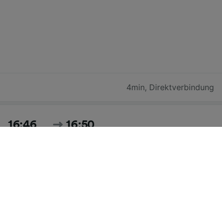
4min
,
Direktverbindung
16:46
16:50
4min
,
Direktverbindung