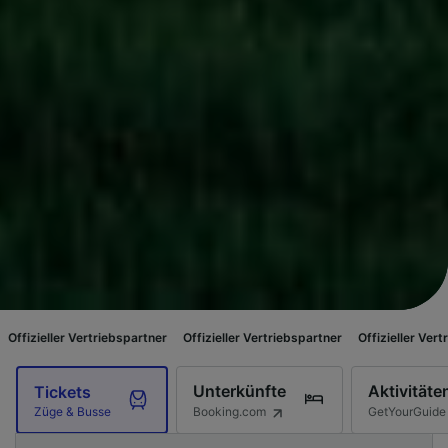
rtriebspartner
Offizieller Vertriebspartner
Offizieller Vertriebspartner
O
Unterkünfte
Aktivitäte
Tickets
Booking.com
GetYourGuide
Züge & Busse