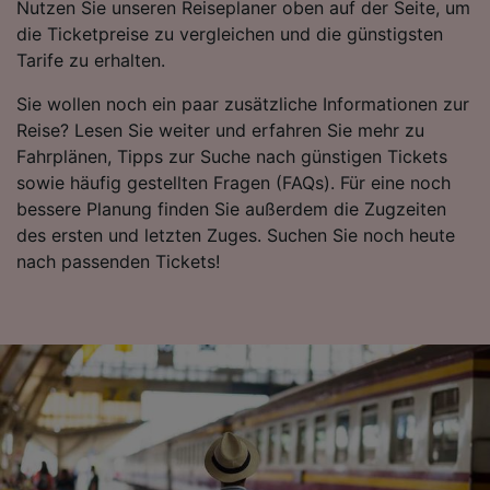
Informationen auf einem Endgerät.
Nutzen Sie unseren Reiseplaner oben auf der Seite, um
Personalisierte Werbung und Inhalte, Messung
die Ticketpreise zu vergleichen und die günstigsten
von Werbeleistung und der Performance von
Tarife zu erhalten.
Inhalten, Zielgruppenforschung sowie
Entwicklung und Verbesserung von
Sie wollen noch ein paar zusätzliche Informationen zur
Angeboten.
Reise? Lesen Sie weiter und erfahren Sie mehr zu
Liste der Partner (Lieferanten)
Fahrplänen, Tipps zur Suche nach günstigen Tickets
sowie häufig gestellten Fragen (FAQs). Für eine noch
bessere Planung finden Sie außerdem die Zugzeiten
des ersten und letzten Zuges. Suchen Sie noch heute
nach passenden Tickets!